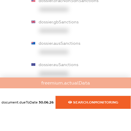
dossier.ofacNonSdnSanctions
XXXXXXXXXX
dossier.gbSanctions
XXXXXXXXXX
dossier.ausSanctions
XXXXXXXXXX
dossier.euSanctions
XXXXXXXXXX
freemium.actualData
dossier.japanSanctions
XXXXXXXXXX
document.dueToDate
30.06.26
SEARCH.ONMONITORING
dossier.canadaSanctions
XXXXXXXXXX
dossier.rfSanctions