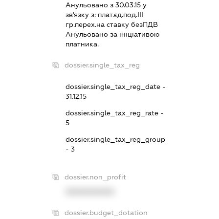
Анульовано з 30.03.15 у
зв'язку з:
плат.єд.под.III
гр.перех.на ставку безПДВ
Анульовано за iнiцiативою
платника.
dossier.single_tax_reg
dossier.single_tax_reg_date -
31.12.15
dossier.single_tax_reg_rate -
5
dossier.single_tax_reg_group
- 3
dossier.non_profit
XXXXXXXXXX
dossier.budget_dotation