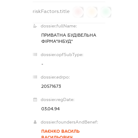
riskFactors.title
0
0
0
dossier.fullName:
ПРИВАТНА БУДІВЕЛЬНА
ФІРМА"ІНБУД"
dossier.opfSubType:
-
dossier.edrpo:
20571673
dossier.regDate:
03.04.94
dossier.foundersAndBenef:
ПАЄНКО ВАСИЛЬ
ВАСИЛЬОВИЧ