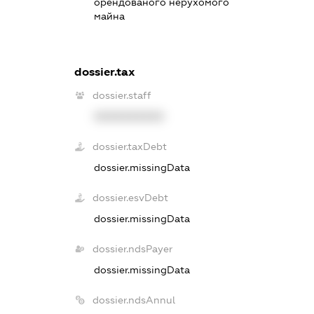
орендованого нерухомого
майна
dossier.tax
dossier.staff
XXXXXXXXXX
dossier.taxDebt
dossier.missingData
dossier.esvDebt
dossier.missingData
dossier.ndsPayer
dossier.missingData
dossier.ndsAnnul