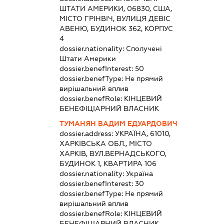
ШТАТИ АМЕРИКИ, 06830, США,
МІСТО ГРІНВІЧ, ВУЛИЦЯ ДЕВІС
АВЕНЮ, БУДИНОК 362, КОРПУС
4
dossier.nationality:
Сполучені
Штати Америки
dossier.benefInterest:
50
dossier.benefType:
Не прямий
вирішальний вплив
dossier.benefRole:
КІНЦЕВИЙ
БЕНЕФІЦІАРНИЙ ВЛАСНИК
ТУМАНЯН ВАДИМ ЕДУАРДОВИЧ
dossier.address:
УКРАЇНА, 61010,
ХАРКІВСЬКА ОБЛ., МІСТО
ХАРКІВ, ВУЛ.ВЕРНАДСЬКОГО,
БУДИНОК 1, КВАРТИРА 106
dossier.nationality:
Україна
dossier.benefInterest:
30
dossier.benefType:
Не прямий
вирішальний вплив
dossier.benefRole:
КІНЦЕВИЙ
БЕНЕФІЦІАРНИЙ ВЛАСНИК