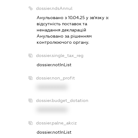
dossier.ndsAnnul
Анульовано з 10.04.25 у зв'язку з:
вiдсутнiсть поставок та
ненадання декларацiй
Анульовано за рiшенням
контролюючого органу.
dossier.single_tax_reg
dossier.notInList
dossier.non_profit
XXXXXXXXXX
dossier.budget_dotation
XXXXXXXXXX
dossier.palne_akciz
dossier.notInList