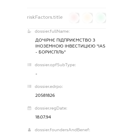
riskFactors.title
0
0
0
dossier.fullName:
ДОЧІРНЄ ПІДПРИЄМСТВО З
ІНОЗЕМНОЮ ІНВЕСТИЦІЄЮ "IAS
- БОРИСПІЛЬ"
dossier.opfSubType:
-
dossier.edrpo:
20581826
dossier.regDate:
18.07.94
dossier.foundersAndBenef: