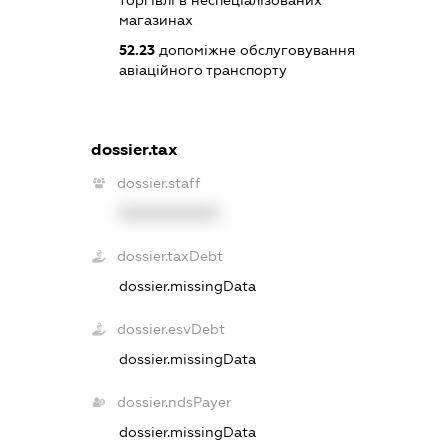
магазинах
52.23
допоміжне обслуговування
авіаційного транспорту
dossier.tax
dossier.staff
XXXXXXXXXX
dossier.taxDebt
dossier.missingData
dossier.esvDebt
dossier.missingData
dossier.ndsPayer
dossier.missingData