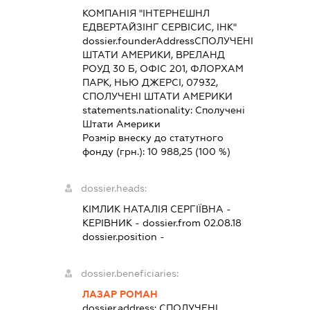
КОМПАНІЯ "ІНТЕРНЕШНЛ
ЕДВЕРТАЙЗІНГ СЕРВІСИС, ІНК"
dossier.founderAddress
СПОЛУЧЕНІ
ШТАТИ АМЕРИКИ, ВРЕЛАНД
РОУД 30 Б, ОФІС 201, ФЛОРХАМ
ПАРК, НЬЮ ДЖЕРСІ, 07932,
СПОЛУЧЕНІ ШТАТИ АМЕРИКИ
statements.nationality:
Сполучені
Штати Америки
Розмір внеску до статутного
фонду (грн.):
10 988,25
(100 %)
dossier.heads:
КІМЛИК НАТАЛІЯ СЕРГІЇВНА
-
КЕРІВНИК
- dossier.from 02.08.18
dossier.position -
dossier.beneficiaries:
ЛАЗАР РОМАН
dossier.address:
СПОЛУЧЕНІ