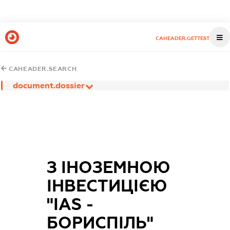
CAHEADER.GETTEST
CAHEADER.SEARCH
document.dossier
З ІНОЗЕМНОЮ
ІНВЕСТИЦІЄЮ
"IAS -
БОРИСПІЛЬ"