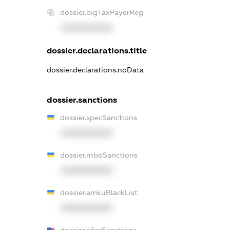
dossier.bigTaxPayerReg
XXXXXXXXXX
dossier.declarations.title
dossier.declarations.noData
dossier.sanctions
dossier.specSanctions
XXXXXXXXXX
dossier.rnboSanctions
XXXXXXXXXX
dossier.amkuBlackList
XXXXXXXXXX
dossier.ofacSanctions