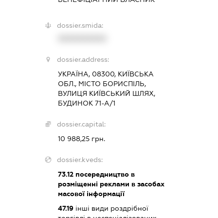
dossier.smida:
XXXXXXXXXX
dossier.address:
УКРАЇНА, 08300, КИЇВСЬКА
ОБЛ., МІСТО БОРИСПІЛЬ,
ВУЛИЦЯ КИЇВСЬКИЙ ШЛЯХ,
БУДИНОК 71-А/1
dossier.capital:
10 988,25 грн.
dossier.kveds:
73.12
посередництво в
розміщенні реклами в засобах
масової інформації
47.19
інші види роздрібної
торгівлі в неспеціалізованих