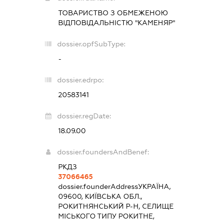
ТОВАРИСТВО З ОБМЕЖЕНОЮ
ВІДПОВІДАЛЬНІСТЮ "КАМЕНЯР"
dossier.opfSubType:
-
dossier.edrpo:
20583141
dossier.regDate:
18.09.00
dossier.foundersAndBenef:
РКДЗ
37066465
dossier.founderAddress
УКРАЇНА,
09600, КИЇВСЬКА ОБЛ.,
РОКИТНЯНСЬКИЙ Р-Н, СЕЛИЩЕ
МІСЬКОГО ТИПУ РОКИТНЕ,