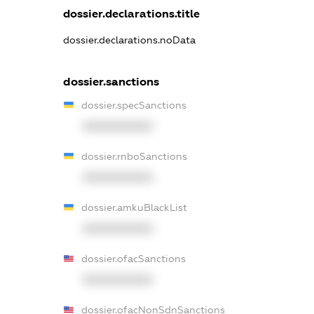
dossier.declarations.title
dossier.declarations.noData
dossier.sanctions
dossier.specSanctions
XXXXXXXXXX
dossier.rnboSanctions
XXXXXXXXXX
dossier.amkuBlackList
XXXXXXXXXX
dossier.ofacSanctions
XXXXXXXXXX
dossier.ofacNonSdnSanctions