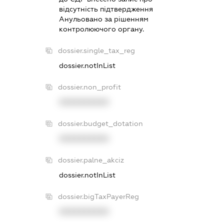
вiдсутнiсть пiдтвердження
Анульовано за рiшенням
контролюючого органу.
dossier.single_tax_reg
dossier.notInList
dossier.non_profit
XXXXXXXXXX
dossier.budget_dotation
XXXXXXXXXX
dossier.palne_akciz
dossier.notInList
dossier.bigTaxPayerReg
XXXXXXXXXX