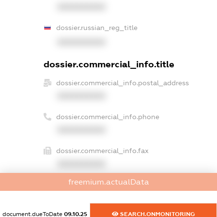
XXXXXXXXXX
dossier.russian_reg_title
XXXXXXXXXX
dossier.commercial_info.title
dossier.commercial_info.postal_address
XXXXXXXXXX
dossier.commercial_info.phone
XXXXXXXXXX
dossier.commercial_info.fax
XXXXXXXXXX
freemium.actualData
dossier.commercial_info.email
XXXXXXXXXX
document.dueToDate
09.10.25
SEARCH.ONMONITORING