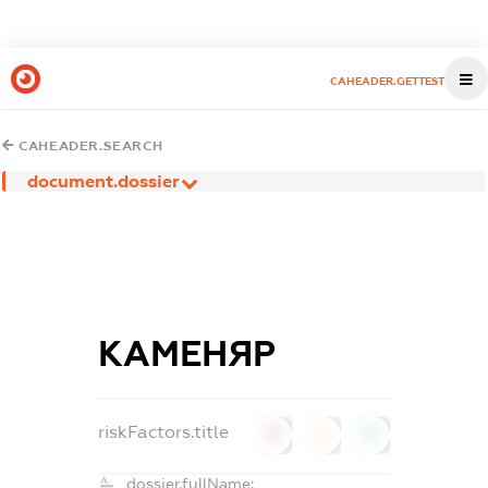
CAHEADER.GETTEST
CAHEADER.SEARCH
document.dossier
КАМЕНЯР
riskFactors.title
0
0
0
dossier.fullName: