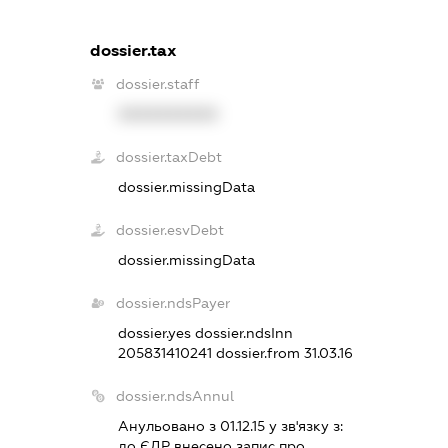
dossier.tax
dossier.staff
XXXXXXXXXX
dossier.taxDebt
dossier.missingData
dossier.esvDebt
dossier.missingData
dossier.ndsPayer
dossier.yes
dossier.ndsInn
205831410241
dossier.from 31.03.16
dossier.ndsAnnul
Анульовано з 01.12.15 у зв'язку з:
до ЄДР внесено запис про