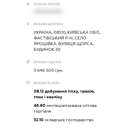
dossier.smida:
XXXXXXXXXX
dossier.address:
УКРАЇНА, 08510, КИЇВСЬКА ОБЛ.,
ФАСТІВСЬКИЙ Р-Н, СЕЛО
ЯРОШІВКА, ВУЛИЦЯ ЩОРСА,
БУДИНОК 30
dossier.capital:
3 646 500 грн.
dossier.kveds:
08.12
добування піску, гравію,
глин і каоліну
46.90
неспеціалізована оптова
торгівля
52.10
складське господарство