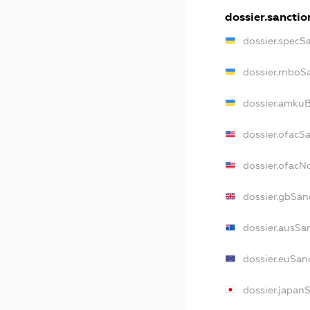
dossier.sanctio
dossier.specS
dossier.rnboS
dossier.amkuB
dossier.ofacS
dossier.ofac
dossier.gbSan
dossier.ausSa
dossier.euSan
dossier.japan