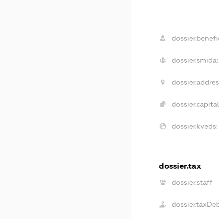
dossier.benefic
dossier.smida:
dossier.addres
dossier.capital
dossier.kveds:
dossier.tax
dossier.staff
dossier.taxDe