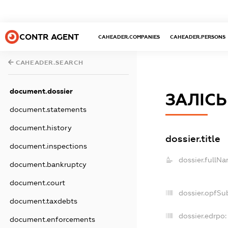
CONTR AGENT
CAHEADER.COMPANIES
CAHEADER.PERSONS
CAHEADER.SEARCH
document.dossier
ЗАЛІС
document.statements
document.history
dossier.title
document.inspections
dossier.fullNa
document.bankruptcy
document.court
dossier.opfSu
document.taxdebts
dossier.edrpo:
document.enforcements