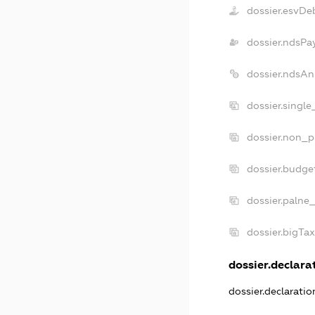
dossier.esvDe
dossier.ndsPa
dossier.ndsAn
dossier.singl
dossier.non_p
dossier.budge
dossier.palne
dossier.bigTa
dossier.declarat
dossier.declarati