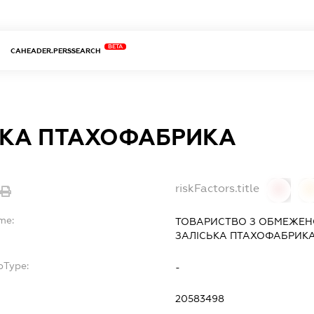
BETA
CAHEADER.PERSSEARCH
ЬКА ПТАХОФАБРИКА
riskFactors.title
0
me:
ТОВАРИСТВО З ОБМЕЖЕН
ЗАЛІСЬКА ПТАХОФАБРИК
bType:
-
20583498