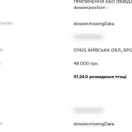
ПРИПИНЕННЯ АБО ЛІКВІД
dossier.position -
iaries:
dossier.missingData
XXXXXXXXXX
s:
07425, КИЇВСЬКА ОБЛ., Б
:
48 000 грн.
01.24.0
розведення птиці
XXXXXXXXXX
bt
dossier.missingData