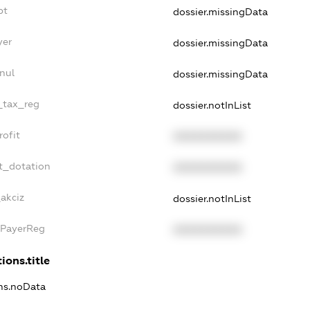
bt
dossier.missingData
yer
dossier.missingData
nul
dossier.missingData
e_tax_reg
dossier.notInList
rofit
XXXXXXXXXX
t_dotation
XXXXXXXXXX
_akciz
dossier.notInList
xPayerReg
XXXXXXXXXX
ions.title
ons.noData