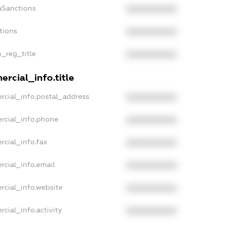
aSanctions
XXXXXXXXXX
tions
XXXXXXXXXX
n_reg_title
XXXXXXXXXX
rcial_info.title
rcial_info.postal_address
XXXXXXXXXX
rcial_info.phone
XXXXXXXXXX
rcial_info.fax
XXXXXXXXXX
rcial_info.email
XXXXXXXXXX
rcial_info.website
XXXXXXXXXX
cial_info.activity
XXXXXXXXXX