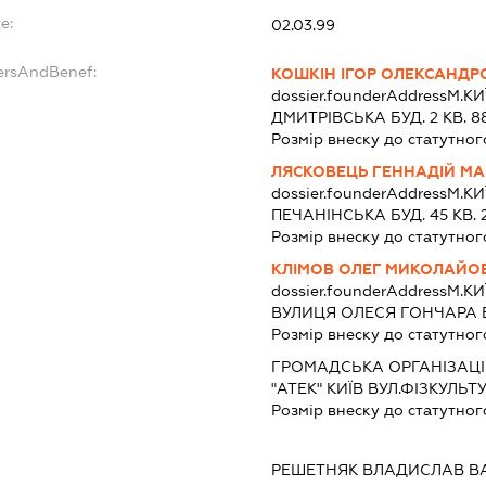
e:
02.03.99
dersAndBenef:
КОШКІН ІГОР ОЛЕКСАНДР
dossier.founderAddress
М.КИ
ДМИТРІВСЬКА БУД. 2 КВ. 8
Розмір внеску до статутног
ЛЯСКОВЕЦЬ ГЕННАДІЙ М
dossier.founderAddress
М.К
ПЕЧАНІНСЬКА БУД. 45 КВ. 
Розмір внеску до статутног
КЛІМОВ ОЛЕГ МИКОЛАЙО
dossier.founderAddress
М.КИ
ВУЛИЦЯ ОЛЕСЯ ГОНЧАРА БУД
Розмір внеску до статутног
ГРОМАДСЬКА ОРГАНІЗАЦІ
"АТЕК" КИЇВ ВУЛ.ФІЗКУЛЬТ
Розмір внеску до статутног
РЕШЕТНЯК ВЛАДИСЛАВ В