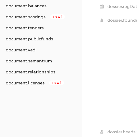
document.balances
dossier.regDat
document.scorings
new!
dossier.foun
document.tenders
document.publicfunds
document.ved
document.semantrum
document.relationships
document.licenses
new!
dossier.heads: