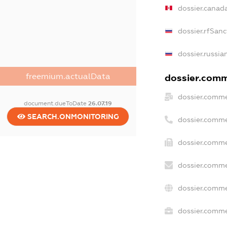
dossier.canad
dossier.rfSanc
dossier.russia
freemium.actualData
dossier.comme
dossier.comme
document.dueToDate
26.07.19
SEARCH.ONMONITORING
dossier.comme
dossier.comme
dossier.comme
dossier.comme
dossier.commer