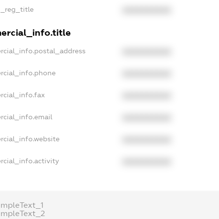
n_reg_title
XXXXXXXXXX
rcial_info.title
rcial_info.postal_address
XXXXXXXXXX
rcial_info.phone
XXXXXXXXXX
rcial_info.fax
XXXXXXXXXX
rcial_info.email
XXXXXXXXXX
rcial_info.website
XXXXXXXXXX
cial_info.activity
XXXXXXXXXX
ampleText_1
ampleText_2