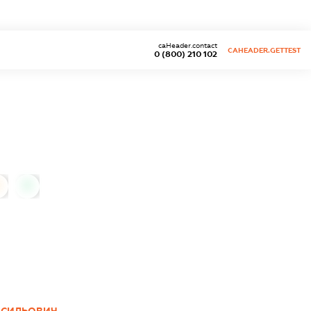
caHeader.contact
CAHEADER.GETTEST
0 (800) 210 102
0