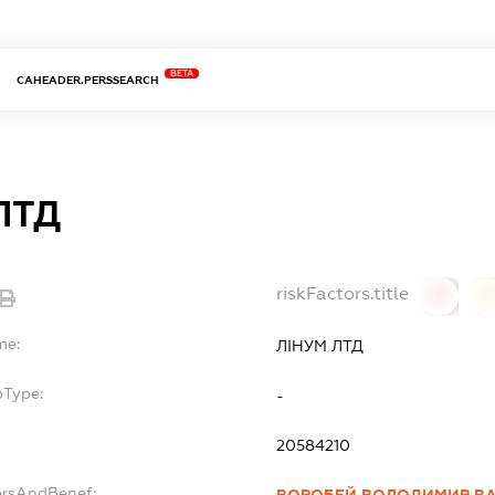
BETA
CAHEADER.PERSSEARCH
ЛТД
riskFactors.title
0
0
me:
ЛІНУМ ЛТД
bType:
-
20584210
ersAndBenef: