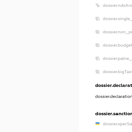
dossier.ndsAn
dossier.single
dossier.non_pr
dossier.budge
dossier.palne_
dossier.bigTa
dossier.declarat
dossier.declarati
dossier.sanctio
dossier.specS