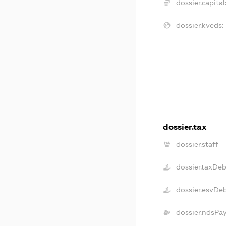
dossier.capital
dossier.kveds:
dossier.tax
dossier.staff
dossier.taxDe
dossier.esvDe
dossier.ndsPa