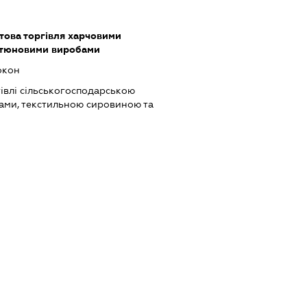
това торгівля харчовими
ютюновими виробами
окон
івлі сільськогосподарською
ами, текстильною сировиною та