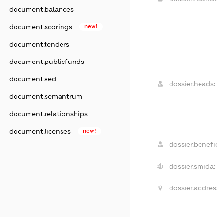
document.balances
document.scorings
new!
document.tenders
document.publicfunds
document.ved
dossier.heads:
document.semantrum
document.relationships
document.licenses
new!
dossier.benefic
dossier.smida:
dossier.addres