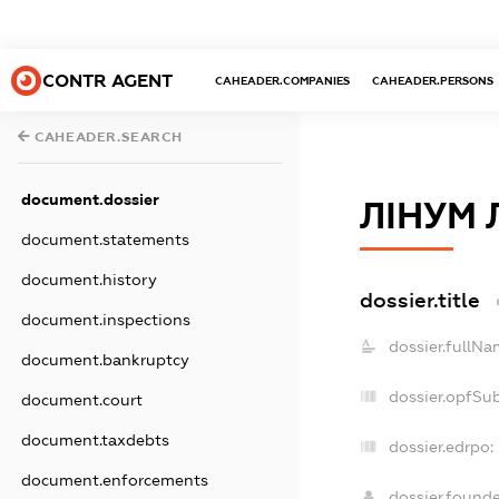
CONTR AGENT
CAHEADER.COMPANIES
CAHEADER.PERSONS
CAHEADER.SEARCH
document.dossier
ЛІНУМ 
document.statements
document.history
dossier.title
document.inspections
dossier.fullNa
document.bankruptcy
dossier.opfSu
document.court
document.taxdebts
dossier.edrpo:
document.enforcements
dossier.found