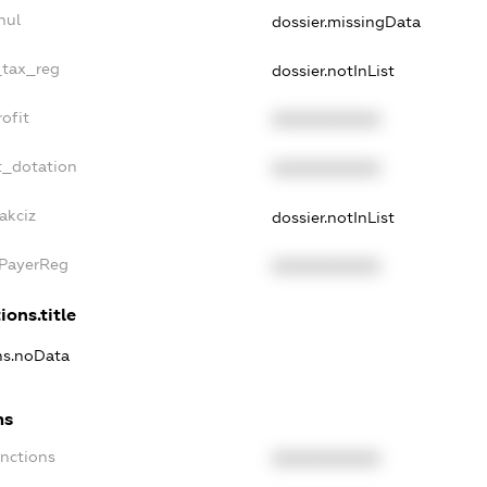
nul
dossier.missingData
_tax_reg
dossier.notInList
ofit
XXXXXXXXXX
t_dotation
XXXXXXXXXX
akciz
dossier.notInList
xPayerReg
XXXXXXXXXX
ions.title
ons.noData
ns
anctions
XXXXXXXXXX