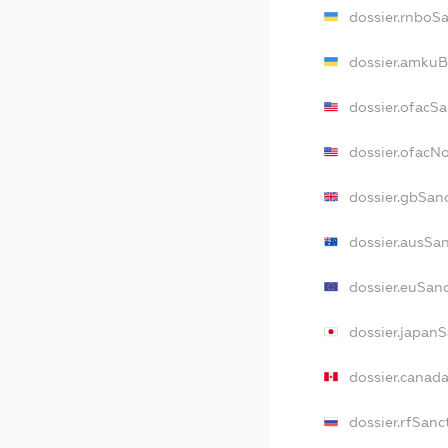
dossier.rnboS
dossier.amkuB
dossier.ofacS
dossier.ofac
dossier.gbSan
dossier.ausSa
dossier.euSan
dossier.japan
dossier.canad
dossier.rfSanc