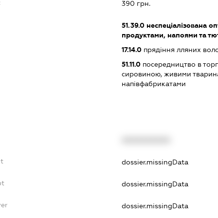
:
390 грн.
51.39.0
неспеціалізована оп
продуктами, напоями та т
17.14.0
прядіння лляних вол
51.11.0
посередництво в торг
сировиною, живими тварин
напівфабрикатами
XXXXXXXXXX
bt
dossier.missingData
bt
dossier.missingData
yer
dossier.missingData