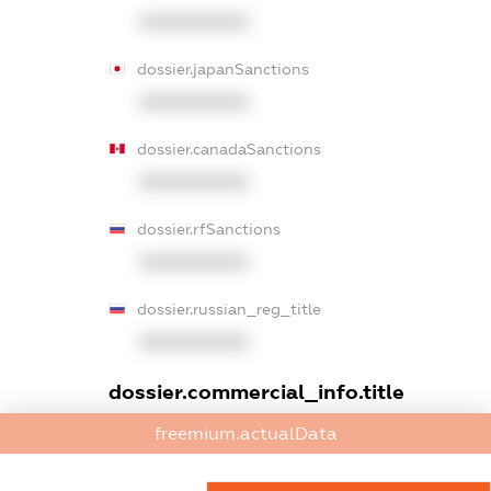
XXXXXXXXXX
dossier.japanSanctions
XXXXXXXXXX
dossier.canadaSanctions
XXXXXXXXXX
dossier.rfSanctions
XXXXXXXXXX
dossier.russian_reg_title
XXXXXXXXXX
dossier.commercial_info.title
freemium.actualData
dossier.commercial_info.postal_address
XXXXXXXXXX