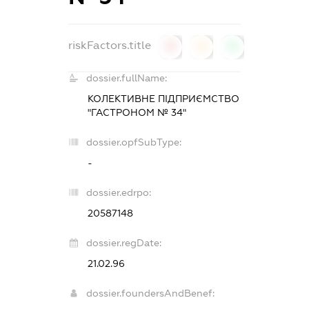
riskFactors.title
0
0
0
dossier.fullName:
КОЛЕКТИВНЕ ПІДПРИЄМСТВО
"ГАСТРОНОМ № 34"
dossier.opfSubType:
-
dossier.edrpo:
20587148
dossier.regDate:
21.02.96
dossier.foundersAndBenef: