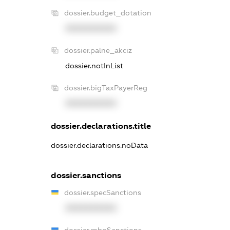
dossier.budget_dotation
XXXXXXXXXX
dossier.palne_akciz
dossier.notInList
dossier.bigTaxPayerReg
XXXXXXXXXX
dossier.declarations.title
dossier.declarations.noData
dossier.sanctions
dossier.specSanctions
XXXXXXXXXX