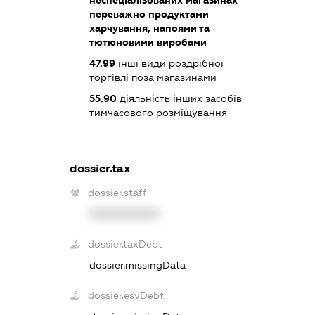
неспеціалізованих магазинах
переважно продуктами
харчування, напоями та
тютюновими виробами
47.99
інші види роздрібної
торгівлі поза магазинами
55.90
діяльність інших засобів
тимчасового розміщування
dossier.tax
dossier.staff
XXXXXXXXXX
dossier.taxDebt
dossier.missingData
dossier.esvDebt