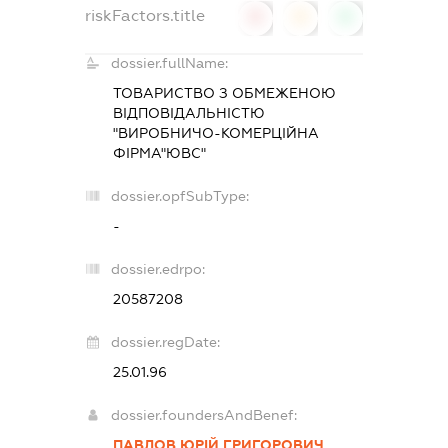
riskFactors.title
0
0
0
dossier.fullName:
ТОВАРИСТВО З ОБМЕЖЕНОЮ
ВІДПОВІДАЛЬНІСТЮ
"ВИРОБНИЧО-КОМЕРЦІЙНА
ФІРМА"ЮВС"
dossier.opfSubType:
-
dossier.edrpo:
20587208
dossier.regDate:
25.01.96
dossier.foundersAndBenef:
ПАВЛОВ ЮРІЙ ГРИГОРОВИЧ