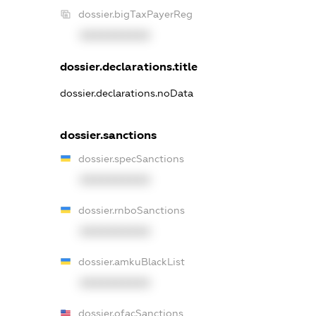
dossier.bigTaxPayerReg
XXXXXXXXXX
dossier.declarations.title
dossier.declarations.noData
dossier.sanctions
dossier.specSanctions
XXXXXXXXXX
dossier.rnboSanctions
XXXXXXXXXX
dossier.amkuBlackList
XXXXXXXXXX
dossier.ofacSanctions