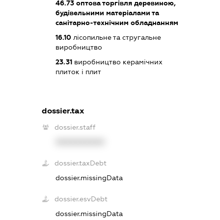
46.73
оптова торгівля деревиною,
будівельними матеріалами та
санітарно-технічним обладнанням
16.10
лісопильне та стругальне
виробництво
23.31
виробництво керамічних
плиток і плит
dossier.tax
dossier.staff
XXXXXXXXXX
dossier.taxDebt
dossier.missingData
dossier.esvDebt
dossier.missingData