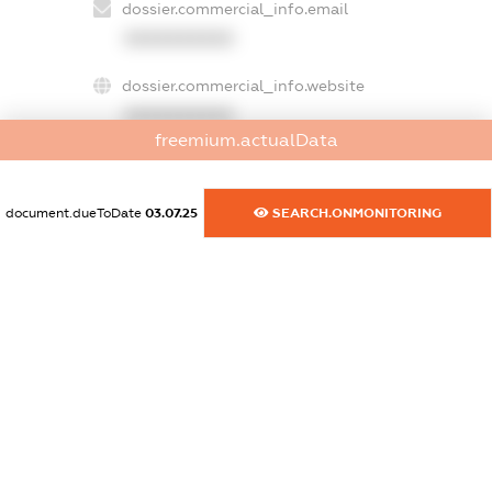
dossier.commercial_info.email
XXXXXXXXXX
dossier.commercial_info.website
XXXXXXXXXX
freemium.actualData
dossier.commercial_info.activity
XXXXXXXXXX
document.dueToDate
03.07.25
SEARCH.ONMONITORING
freemium.exampleText_1
freemium.exampleText_2
freemium.anonymousPerSearch2
FREEMIUM.DETAILS
FREEMIUM.REGISTER