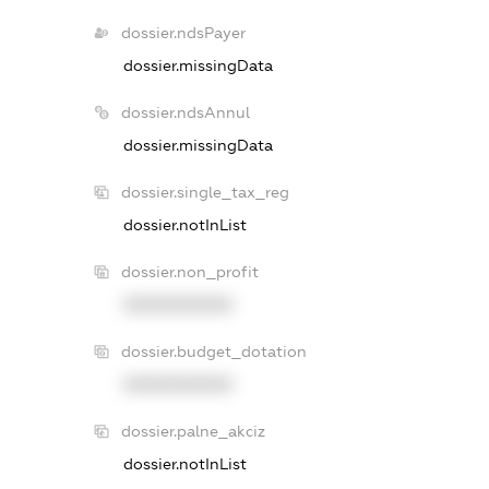
dossier.ndsPayer
dossier.missingData
dossier.ndsAnnul
dossier.missingData
dossier.single_tax_reg
dossier.notInList
dossier.non_profit
XXXXXXXXXX
dossier.budget_dotation
XXXXXXXXXX
dossier.palne_akciz
dossier.notInList