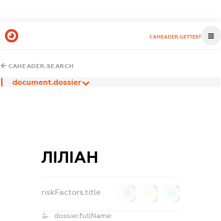
CAHEADER.GETTEST
CAHEADER.SEARCH
document.dossier
ЛІЛІАН
riskFactors.title
0
0
0
dossier.fullName: