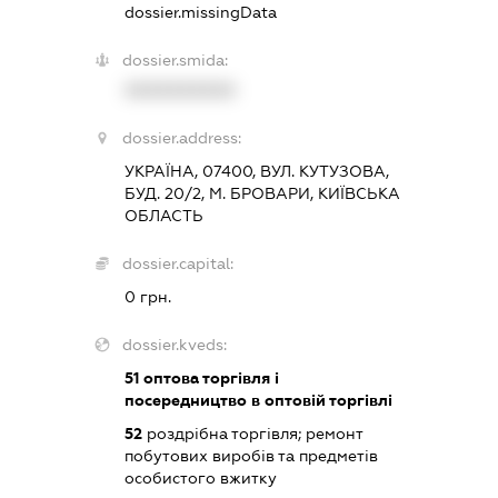
dossier.missingData
dossier.smida:
XXXXXXXXXX
dossier.address:
УКРАЇНА, 07400, ВУЛ. КУТУЗОВА,
БУД. 20/2, М. БРОВАРИ, КИЇВСЬКА
ОБЛАСТЬ
dossier.capital:
0 грн.
dossier.kveds:
51
оптова торгівля і
посередництво в оптовій торгівлі
52
роздрібна торгівля; ремонт
побутових виробів та предметів
особистого вжитку