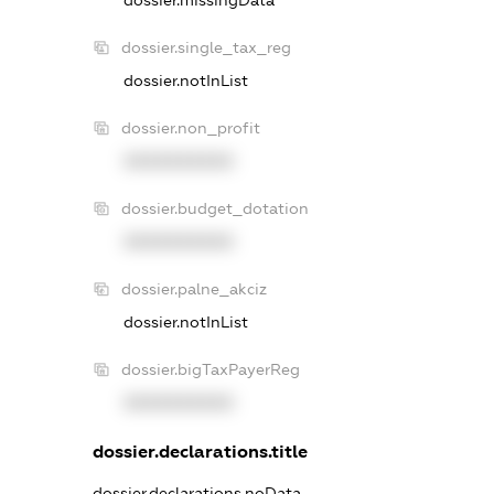
dossier.single_tax_reg
dossier.notInList
dossier.non_profit
XXXXXXXXXX
dossier.budget_dotation
XXXXXXXXXX
dossier.palne_akciz
dossier.notInList
dossier.bigTaxPayerReg
XXXXXXXXXX
dossier.declarations.title
dossier.declarations.noData