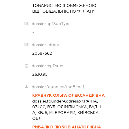
ТОВАРИСТВО З ОБМЕЖЕНОЮ
ВІДПОВІДАЛЬНІСТЮ "ЛІЛІАН"
dossier.opfSubType:
-
dossier.edrpo:
20587562
dossier.regDate:
26.10.95
dossier.foundersAndBenef:
КРАВЧУК ОЛЬГА ОЛЕКСАНДРІВНА
dossier.founderAddress
УКРАЇНА,
07400, ВУЛ. ОЛІМПІЙСЬКА, БУД. 1
А, КВ. 5, М. БРОВАРИ, КИЇВСЬКА
ОБЛ.
РИБАЛКО ЛЮБОВ АНАТОЛІЇВНА