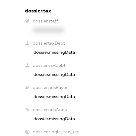
dossier.tax
dossier.staff
XXXXXXXXXX
dossier.taxDebt
dossier.missingData
dossier.esvDebt
dossier.missingData
dossier.ndsPayer
dossier.missingData
dossier.ndsAnnul
dossier.missingData
dossier.single_tax_reg