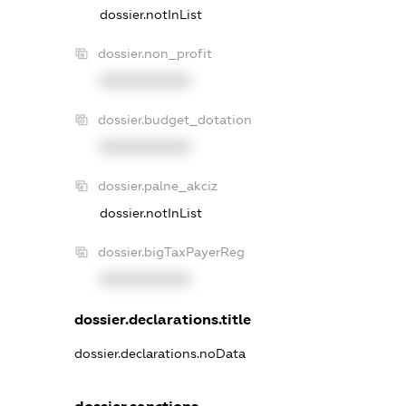
dossier.notInList
dossier.non_profit
XXXXXXXXXX
dossier.budget_dotation
XXXXXXXXXX
dossier.palne_akciz
dossier.notInList
dossier.bigTaxPayerReg
XXXXXXXXXX
dossier.declarations.title
dossier.declarations.noData