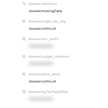
dossier.ndsAnnul
dossier.missingData
dossier.single_tax_reg
dossier.notInList
dossier.non_profit
XXXXXXXXXX
dossier.budget_dotation
XXXXXXXXXX
dossier.palne_akciz
dossier.notInList
dossier.bigTaxPayerReg
XXXXXXXXXX