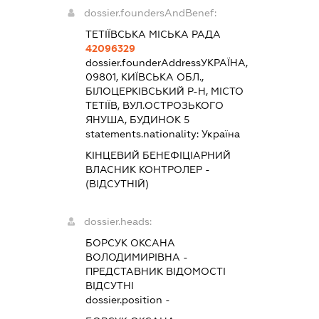
dossier.foundersAndBenef:
ТЕТІЇВСЬКА МІСЬКА РАДА
42096329
dossier.founderAddress
УКРАЇНА,
09801, КИЇВСЬКА ОБЛ.,
БІЛОЦЕРКІВСЬКИЙ Р-Н, МІСТО
ТЕТІЇВ, ВУЛ.ОСТРОЗЬКОГО
ЯНУША, БУДИНОК 5
statements.nationality:
Україна
КІНЦЕВИЙ БЕНЕФІЦІАРНИЙ
ВЛАСНИК КОНТРОЛЕР -
(ВІДСУТНІЙ)
dossier.heads:
БОРСУК ОКСАНА
ВОЛОДИМИРІВНА
-
ПРЕДСТАВНИК
ВІДОМОСТІ
ВІДСУТНІ
dossier.position -