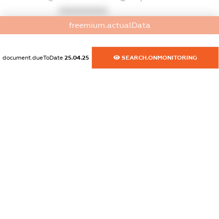
XXXXXXXXXX
freemium.actualData
dossier.commercial_info.fax
XXXXXXXXXX
document.dueToDate
25.04.25
SEARCH.ONMONITORING
dossier.commercial_info.email
XXXXXXXXXX
dossier.commercial_info.website
XXXXXXXXXX
dossier.commercial_info.activity
XXXXXXXXXX
freemium.exampleText_1
freemium.exampleText_2
freemium.anonymousPerSearch2