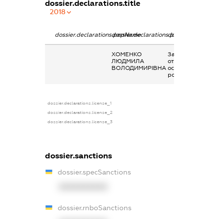
dossier.declarations.title
2018
dossier.declarations.pepName
dossier.declarations.personName
dossier.declarati
ХОМЕНКО
Заробітна плата
ЛЮДМИЛА
отримана за
ВОЛОДИМИРІВНА
основним місцем
роботи
dossier.declarations.license_1
dossier.declarations.license_2
dossier.declarations.license_3
dossier.sanctions
dossier.specSanctions
XXXXXXXXXX
dossier.rnboSanctions