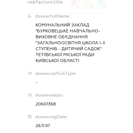
riskFactors.title
0
0
0
dossier.fullName:
КОМУНАЛЬНИЙ ЗАКЛАД
"БУРКОВЕЦЬКЕ НАВЧАЛЬНО-
ВИХОВНЕ ОБ'ЄДНАННЯ
"ЗАГАЛЬНООСВІТНЯ ШКОЛА І-ІІ
СТУПЕНІВ - ДИТЯЧИЙ САДОК"
ТЕТІЇВСЬКОЇ МІСЬКОЇ РАДИ
КИЇВСЬКОЇ ОБЛАСТІ
dossier.opfSubType:
-
dossier.edrpo:
20601368
dossier.regDate:
26.11.97