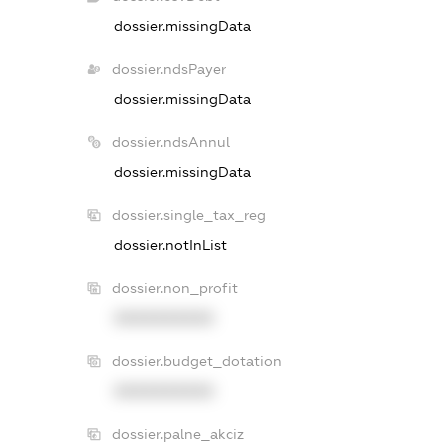
dossier.missingData
dossier.ndsPayer
dossier.missingData
dossier.ndsAnnul
dossier.missingData
dossier.single_tax_reg
dossier.notInList
dossier.non_profit
XXXXXXXXXX
dossier.budget_dotation
XXXXXXXXXX
dossier.palne_akciz