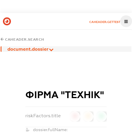
CAHEADER.GETTEST
CAHEADER.SEARCH
document.dossier
ФІРМА "ТЕХНІК"
riskFactors.title
0
0
0
dossier.fullName: