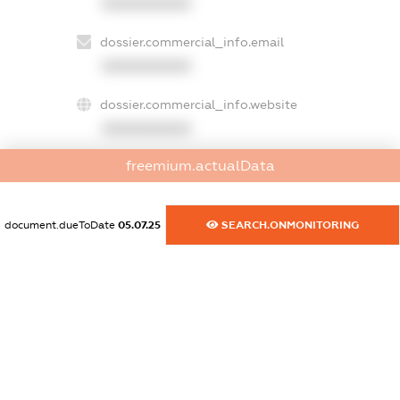
XXXXXXXXXX
dossier.commercial_info.email
XXXXXXXXXX
dossier.commercial_info.website
XXXXXXXXXX
freemium.actualData
dossier.commercial_info.activity
XXXXXXXXXX
document.dueToDate
05.07.25
SEARCH.ONMONITORING
freemium.exampleText_1
freemium.exampleText_2
freemium.anonymousPerSearch2
FREEMIUM.DETAILS
FREEMIUM.REGISTER