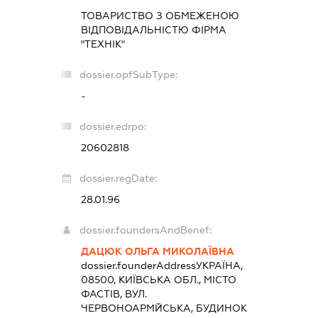
ТОВАРИСТВО З ОБМЕЖЕНОЮ
ВІДПОВІДАЛЬНІСТЮ ФІРМА
"ТЕХНІК"
dossier.opfSubType:
-
dossier.edrpo:
20602818
dossier.regDate:
28.01.96
dossier.foundersAndBenef:
ДАЦЮК ОЛЬГА МИКОЛАЇВНА
dossier.founderAddress
УКРАЇНА,
08500, КИЇВСЬКА ОБЛ., МІСТО
ФАСТІВ, ВУЛ.
ЧЕРВОНОАРМЙСЬКА, БУДИНОК