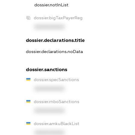
dossier.notInList
dossier.bigTaxPayerReg
XXXXXXXXXX
dossier.declarations.title
dossier.declarations.noData
dossier.sanctions
dossier.specSanctions
XXXXXXXXXX
dossier.rnboSanctions
XXXXXXXXXX
dossier.amkuBlackList
XXXXXXXXXX