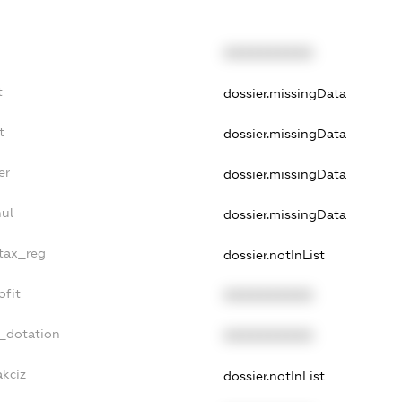
XXXXXXXXXX
t
dossier.missingData
t
dossier.missingData
er
dossier.missingData
nul
dossier.missingData
_tax_reg
dossier.notInList
ofit
XXXXXXXXXX
t_dotation
XXXXXXXXXX
akciz
dossier.notInList