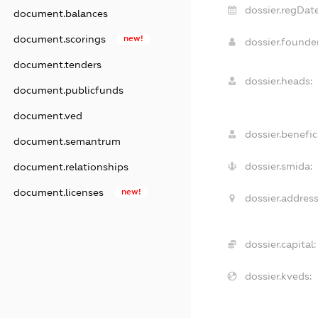
dossier.regDate
document.balances
document.scorings
new!
dossier.found
document.tenders
dossier.heads:
document.publicfunds
document.ved
dossier.benefici
document.semantrum
dossier.smida:
document.relationships
document.licenses
new!
dossier.address
dossier.capital:
dossier.kveds: