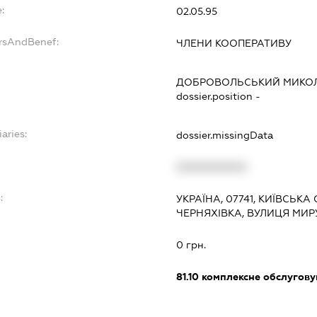
:
02.05.95
ersAndBenef:
ЧЛЕНИ КООПЕРАТИВУ
ДОБРОВОЛЬСЬКИЙ МИКОЛ
dossier.position -
aries:
dossier.missingData
XXXXXXXXXX
:
УКРАЇНА, 07741, КИЇВСЬКА
ЧЕРНЯХІВКА, ВУЛИЦЯ МИР
0 грн.
81.10
комплексне обслуговув