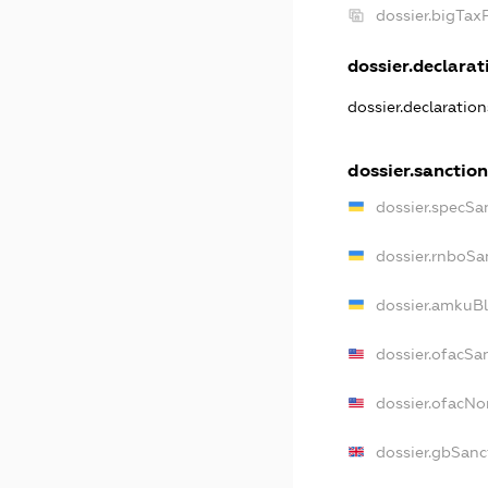
dossier.bigTa
dossier.declarati
dossier.declaratio
dossier.sanctio
dossier.specSa
dossier.rnboSa
dossier.amkuBl
dossier.ofacSa
dossier.ofacN
dossier.gbSanc