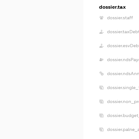
dossier.tax
dossier.staff
dossier.taxDeb
dossier.esvDeb
dossier.ndsPay
dossier.ndsAn
dossier.single
dossier.non_pr
dossier.budge
dossier.palne_