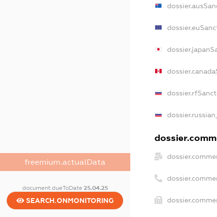
dossier.ausSan
dossier.euSanc
dossier.japanS
dossier.canada
dossier.rfSanc
dossier.russian
dossier.comme
dossier.commer
freemium.actualData
dossier.comme
document.dueToDate
25.04.25
dossier.commer
SEARCH.ONMONITORING