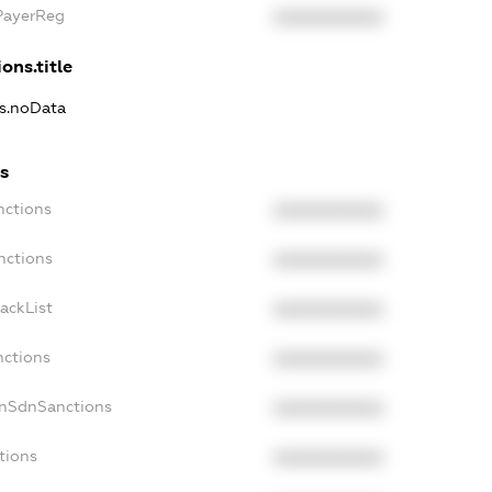
xPayerReg
XXXXXXXXXX
ons.title
ns.noData
ns
nctions
XXXXXXXXXX
nctions
XXXXXXXXXX
ackList
XXXXXXXXXX
nctions
XXXXXXXXXX
onSdnSanctions
XXXXXXXXXX
tions
XXXXXXXXXX