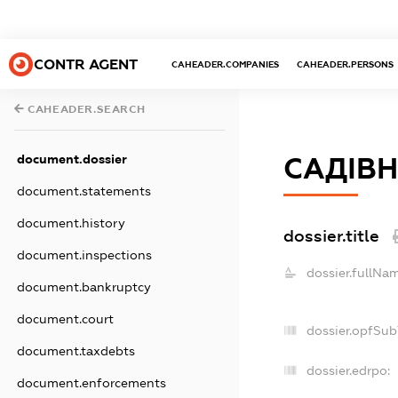
CONTR AGENT
CAHEADER.COMPANIES
CAHEADER.PERSONS
CAHEADER.SEARCH
document.dossier
САДІВН
document.statements
document.history
dossier.title
document.inspections
dossier.fullNa
document.bankruptcy
document.court
dossier.opfSub
document.taxdebts
dossier.edrpo:
document.enforcements