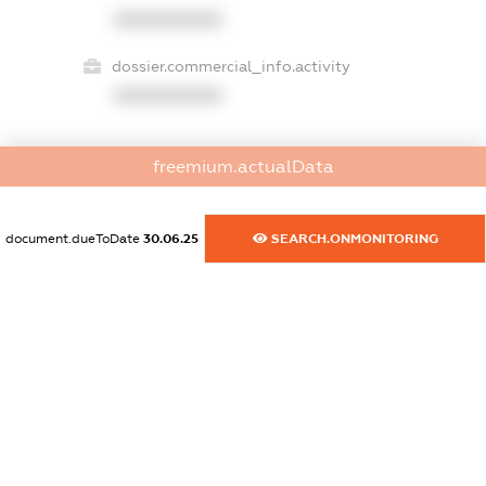
XXXXXXXXXX
dossier.commercial_info.activity
XXXXXXXXXX
freemium.actualData
freemium.exampleText_1
freemium.exampleText_2
freemium.anonymousPerSearch2
document.dueToDate
30.06.25
SEARCH.ONMONITORING
FREEMIUM.DETAILS
FREEMIUM.REGISTER