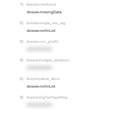
dossier.ndsAnnul
dossier.missingData
dossier.single_tax_reg
dossier.notInList
dossier.non_profit
XXXXXXXXXX
dossier.budget_dotation
XXXXXXXXXX
dossier.palne_akciz
dossier.notInList
dossier.bigTaxPayerReg
XXXXXXXXXX