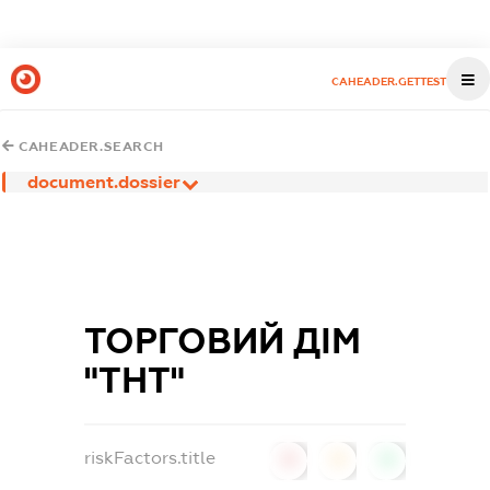
CAHEADER.GETTEST
CAHEADER.SEARCH
document.dossier
ТОРГОВИЙ ДІМ
"ТНТ"
riskFactors.title
0
0
0