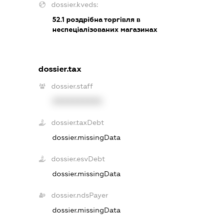
dossier.kveds:
52.1
роздрібна торгівля в
неспеціалізованих магазинах
dossier.tax
dossier.staff
XXXXXXXXXX
dossier.taxDebt
dossier.missingData
dossier.esvDebt
dossier.missingData
dossier.ndsPayer
dossier.missingData