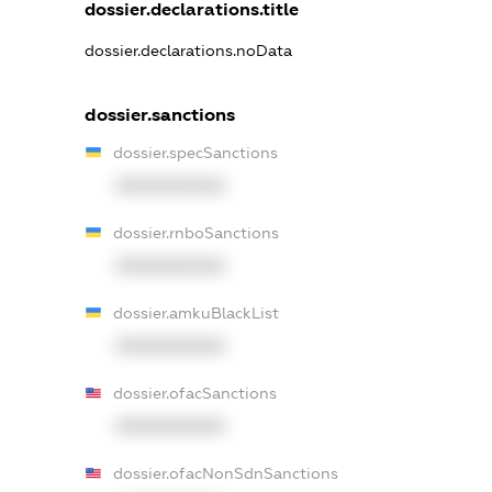
dossier.declarations.title
dossier.declarations.noData
dossier.sanctions
dossier.specSanctions
XXXXXXXXXX
dossier.rnboSanctions
XXXXXXXXXX
dossier.amkuBlackList
XXXXXXXXXX
dossier.ofacSanctions
XXXXXXXXXX
dossier.ofacNonSdnSanctions