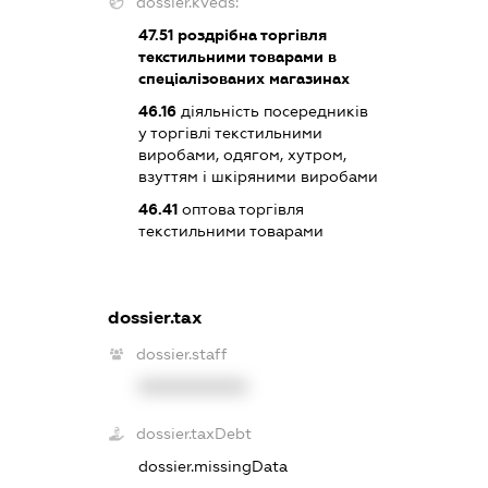
dossier.kveds:
47.51
роздрібна торгівля
текстильними товарами в
спеціалізованих магазинах
46.16
діяльність посередників
у торгівлі текстильними
виробами, одягом, хутром,
взуттям і шкіряними виробами
46.41
оптова торгівля
текстильними товарами
dossier.tax
dossier.staff
XXXXXXXXXX
dossier.taxDebt
dossier.missingData