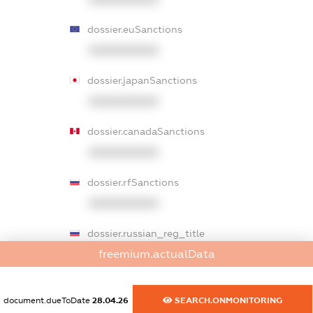
dossier.euSanctions
XXXXXXXXXX
dossier.japanSanctions
XXXXXXXXXX
dossier.canadaSanctions
XXXXXXXXXX
dossier.rfSanctions
XXXXXXXXXX
dossier.russian_reg_title
freemium.actualData
XXXXXXXXXX
dossier.commercial_info.title
document.dueToDate
28.04.26
SEARCH.ONMONITORING
dossier.commercial_info.postal_address