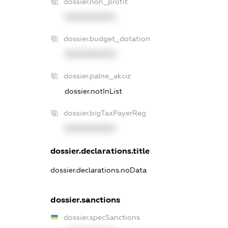
dossier.non_profit
XXXXXXXXXX
dossier.budget_dotation
XXXXXXXXXX
dossier.palne_akciz
dossier.notInList
dossier.bigTaxPayerReg
XXXXXXXXXX
dossier.declarations.title
dossier.declarations.noData
dossier.sanctions
dossier.specSanctions