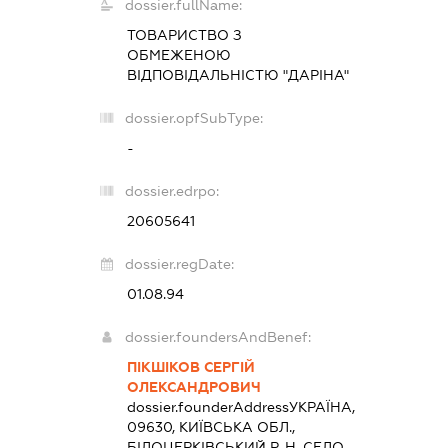
dossier.fullName:
ТОВАРИСТВО З
ОБМЕЖЕНОЮ
ВІДПОВІДАЛЬНІСТЮ "ДАРІНА"
dossier.opfSubType:
-
dossier.edrpo:
20605641
dossier.regDate:
01.08.94
dossier.foundersAndBenef:
ПІКШІКОВ СЕРГІЙ
ОЛЕКСАНДРОВИЧ
dossier.founderAddress
УКРАЇНА,
09630, КИЇВСЬКА ОБЛ.,
БІЛОЦЕРКІВСЬКИЙ Р-Н, СЕЛО