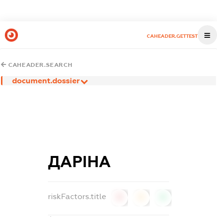
CAHEADER.GETTEST
CAHEADER.SEARCH
document.dossier
ДАРІНА
riskFactors.title
0
0
0