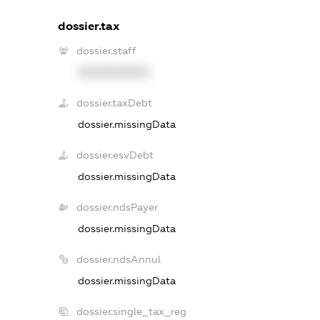
dossier.tax
dossier.staff
XXXXXXXXXX
dossier.taxDebt
dossier.missingData
dossier.esvDebt
dossier.missingData
dossier.ndsPayer
dossier.missingData
dossier.ndsAnnul
dossier.missingData
dossier.single_tax_reg