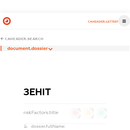
CAHEADER.GETTEST
CAHEADER.SEARCH
document.dossier
ЗЕНІТ
riskFactors.title
0
0
0
dossier.fullName: