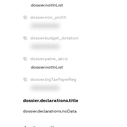
dossier.notInList
dossier.non_profit
XXXXXXXXXX
dossier.budget_dotation
XXXXXXXXXX
dossier.palne_akciz
dossier.notInList
dossier.bigTaxPayerReg
XXXXXXXXXX
dossier.declarations.title
dossier.declarations.noData