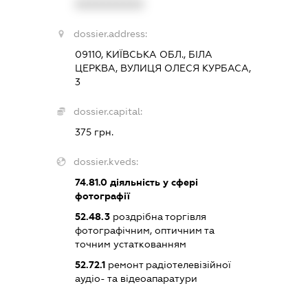
XXXXXXXXXX
dossier.address:
09110, КИЇВСЬКА ОБЛ., БІЛА
ЦЕРКВА, ВУЛИЦЯ ОЛЕСЯ КУРБАСА,
3
dossier.capital:
375 грн.
dossier.kveds:
74.81.0
діяльність у сфері
фотографії
52.48.3
роздрібна торгівля
фотографічним, оптичним та
точним устаткованням
52.72.1
ремонт радіотелевізійної
аудіо- та відеоапаратури