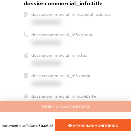
dossier.commercial_info.title
dossier.commercial_info.postal_address
XXXXXXXXXX
dossier.commercial_info.phone
XXXXXXXXXX
dossier.commercial_info.fax
XXXXXXXXXX
dossier.commercial_info.email
XXXXXXXXXX
dossier.commercial_info.website
XXXXXXXXXX
freemium.actualData
dossier.commercial_info.activity
XXXXXXXXXX
document.dueToDate
30.06.25
SEARCH.ONMONITORING