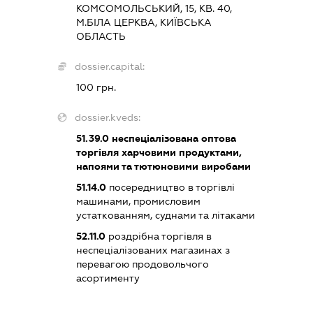
КОМСОМОЛЬСЬКИЙ, 15, КВ. 40,
М.БІЛА ЦЕРКВА, КИЇВСЬКА
ОБЛАСТЬ
dossier.capital:
100 грн.
dossier.kveds:
51.39.0
неспеціалізована оптова
торгівля харчовими продуктами,
напоями та тютюновими виробами
51.14.0
посередництво в торгівлі
машинами, промисловим
устаткованням, суднами та літаками
52.11.0
роздрібна торгівля в
неспеціалізованих магазинах з
перевагою продовольчого
асортименту