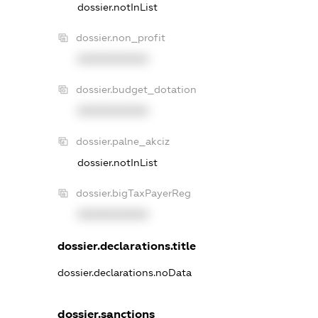
dossier.notInList
dossier.non_profit
XXXXXXXXXX
dossier.budget_dotation
XXXXXXXXXX
dossier.palne_akciz
dossier.notInList
dossier.bigTaxPayerReg
XXXXXXXXXX
dossier.declarations.title
dossier.declarations.noData
dossier.sanctions