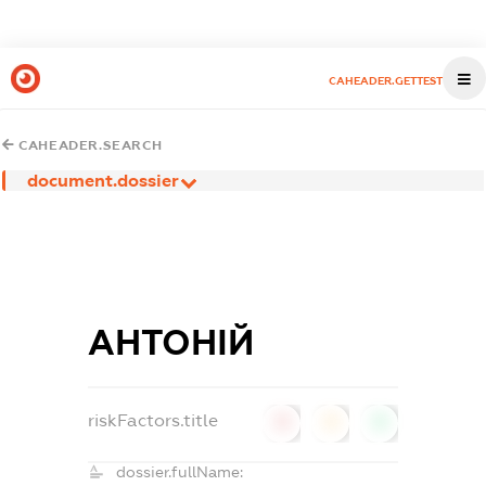
CAHEADER.GETTEST
CAHEADER.SEARCH
document.dossier
АНТОНІЙ
riskFactors.title
0
0
0
dossier.fullName: