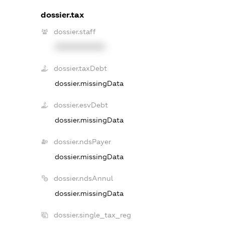
dossier.tax
dossier.staff
XXXXXXXXXX
dossier.taxDebt
dossier.missingData
dossier.esvDebt
dossier.missingData
dossier.ndsPayer
dossier.missingData
dossier.ndsAnnul
dossier.missingData
dossier.single_tax_reg