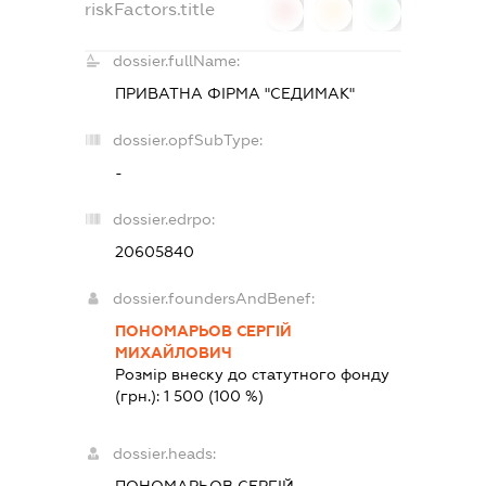
riskFactors.title
0
0
0
dossier.fullName:
ПРИВАТНА ФІРМА "СЕДИМАК"
dossier.opfSubType:
-
dossier.edrpo:
20605840
dossier.foundersAndBenef:
ПОНОМАРЬОВ СЕРГІЙ
МИХАЙЛОВИЧ
Розмір внеску до статутного фонду
(грн.):
1 500
(100 %)
dossier.heads: