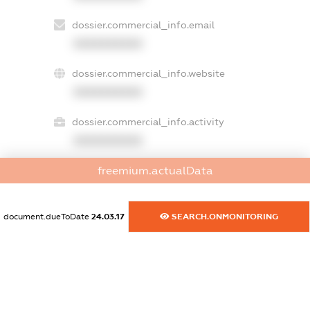
dossier.commercial_info.email
XXXXXXXXXX
dossier.commercial_info.website
XXXXXXXXXX
dossier.commercial_info.activity
XXXXXXXXXX
freemium.actualData
freemium.exampleText_1
freemium.exampleText_2
document.dueToDate
24.03.17
SEARCH.ONMONITORING
freemium.anonymousPerSearch2
FREEMIUM.DETAILS
FREEMIUM.REGISTER