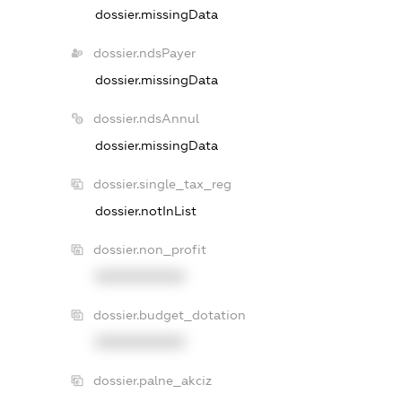
dossier.missingData
dossier.ndsPayer
dossier.missingData
dossier.ndsAnnul
dossier.missingData
dossier.single_tax_reg
dossier.notInList
dossier.non_profit
XXXXXXXXXX
dossier.budget_dotation
XXXXXXXXXX
dossier.palne_akciz