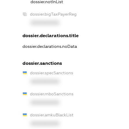
dossier.notInList
dossier.bigTaxPayerReg
XXXXXXXXXX
dossier.declarations.title
dossier.declarations.noData
dossier.sanctions
dossier.specSanctions
XXXXXXXXXX
dossier.rnboSanctions
XXXXXXXXXX
dossier.amkuBlackList
XXXXXXXXXX