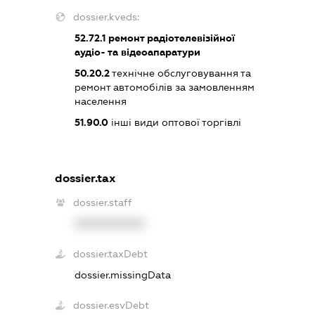
dossier.kveds:
52.72.1
ремонт радіотелевізійної
аудіо- та відеоапаратури
50.20.2
технічне обслуговування та
ремонт автомобілів за замовленням
населення
51.90.0
інші види оптової торгівлі
dossier.tax
dossier.staff
XXXXXXXXXX
dossier.taxDebt
dossier.missingData
dossier.esvDebt