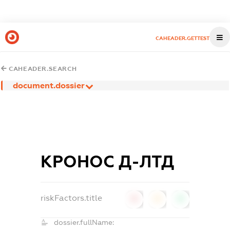
CAHEADER.GETTEST
CAHEADER.SEARCH
document.dossier
КРОНОС Д-ЛТД
riskFactors.title
0
0
0
dossier.fullName: