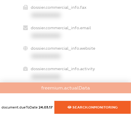
dossier.commercial_info.fax
XXXXXXXXXX
dossier.commercial_info.email
XXXXXXXXXX
dossier.commercial_info.website
XXXXXXXXXX
dossier.commercial_info.activity
XXXXXXXXXX
freemium.actualData
freemium.exampleText_1
freemium.exampleText_2
document.dueToDate
24.03.17
SEARCH.ONMONITORING
freemium.anonymousPerSearch2
FREEMIUM.DETAILS