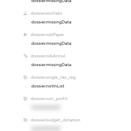
dossier.missingData
dossier.esvDebt
dossier.missingData
dossier.ndsPayer
dossier.missingData
dossier.ndsAnnul
dossier.missingData
dossier.single_tax_reg
dossier.notInList
dossier.non_profit
XXXXXXXXXX
dossier.budget_dotation
XXXXXXXXXX