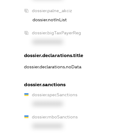
dossier.palne_akciz
dossier.notInList
dossier.bigTaxPayerReg
XXXXXXXXXX
dossier.declarations.title
dossier.declarations.noData
dossier.sanctions
dossier.specSanctions
XXXXXXXXXX
dossier.rnboSanctions
XXXXXXXXXX