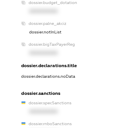
dossier.budget_dotation
XXXXXXXXXX
dossier.palne_akciz
dossier.notInList
dossier.bigTaxPayerReg
XXXXXXXXXX
dossier.declarations.title
dossier.declarations.noData
dossier.sanctions
dossier.specSanctions
XXXXXXXXXX
dossier.rnboSanctions