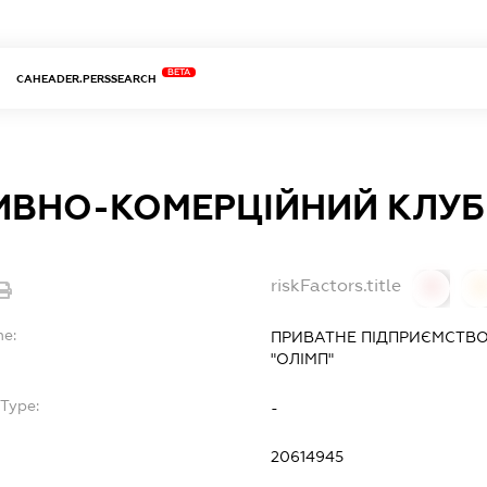
BETA
CAHEADER.PERSSEARCH
ВНО-КОМЕРЦІЙНИЙ КЛУБ 
riskFactors.title
0
0
me:
ПРИВАТНЕ ПІДПРИЄМСТВ
"ОЛІМП"
Type:
-
20614945