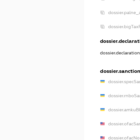
dossier.palne_
dossier.bigTa
dossier.declarati
dossier.declaratio
dossier.sanctio
dossier.specSa
dossier.rnboSa
dossier.amkuBl
dossier.ofacSa
dossier.ofacN