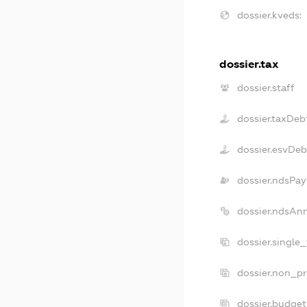
dossier.kveds:
dossier.tax
dossier.staff
dossier.taxDeb
dossier.esvDeb
dossier.ndsPay
dossier.ndsAn
dossier.single
dossier.non_pr
dossier.budge