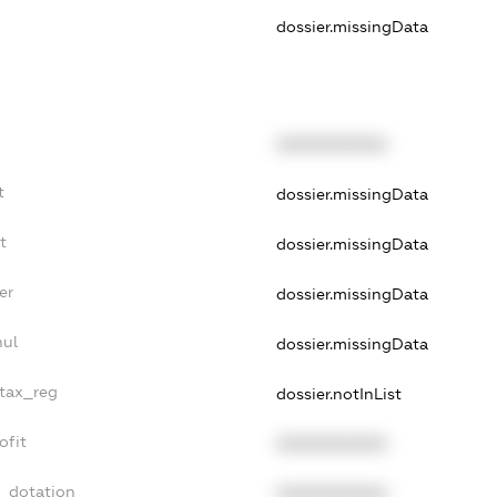
dossier.missingData
XXXXXXXXXX
t
dossier.missingData
t
dossier.missingData
er
dossier.missingData
nul
dossier.missingData
_tax_reg
dossier.notInList
ofit
XXXXXXXXXX
t_dotation
XXXXXXXXXX