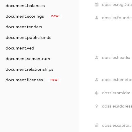
dossier.regDat
document.balances
document.scorings
new!
dossier.found
document.tenders
document.publicfunds
document.ved
dossier.heads:
document.semantrum
document.relationships
dossier.benefic
document.licenses
new!
dossier.smida:
dossier.address
dossier.capital: