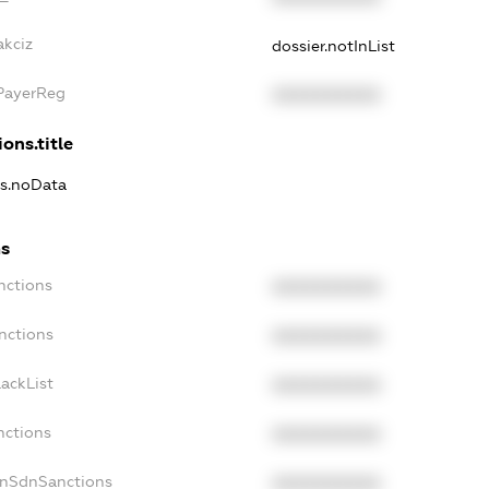
akciz
dossier.notInList
xPayerReg
XXXXXXXXXX
ons.title
ns.noData
ns
nctions
XXXXXXXXXX
nctions
XXXXXXXXXX
ackList
XXXXXXXXXX
nctions
XXXXXXXXXX
onSdnSanctions
XXXXXXXXXX