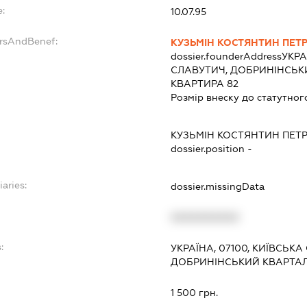
e:
10.07.95
ersAndBenef:
КУЗЬМІН КОСТЯНТИН ПЕТ
dossier.founderAddress
УКРА
СЛАВУТИЧ, ДОБРИНІНСЬКИ
КВАРТИРА 82
Розмір внеску до статутног
КУЗЬМІН КОСТЯНТИН ПЕТ
dossier.position -
iaries:
dossier.missingData
XXXXXXXXXX
:
УКРАЇНА, 07100, КИЇВСЬКА
ДОБРИНІНСЬКИЙ КВАРТАЛ,
1 500 грн.