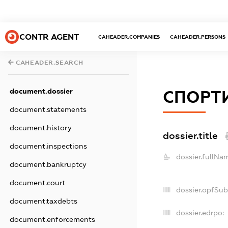
CONTR AGENT
CAHEADER.COMPANIES
CAHEADER.PERSONS
CAHEADER.SEARCH
document.dossier
СПОРТИ
document.statements
document.history
dossier.title
document.inspections
dossier.fullNa
document.bankruptcy
document.court
dossier.opfSub
document.taxdebts
dossier.edrpo:
document.enforcements