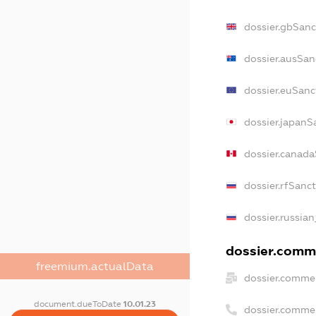
dossier.gbSanc
dossier.ausSan
dossier.euSanc
dossier.japanS
dossier.canad
dossier.rfSanc
dossier.russian
dossier.comme
freemium.actualData
dossier.commer
document.dueToDate
10.01.23
dossier.comme