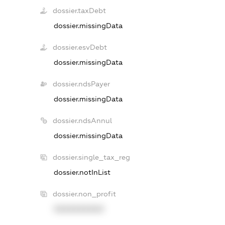
dossier.taxDebt
dossier.missingData
dossier.esvDebt
dossier.missingData
dossier.ndsPayer
dossier.missingData
dossier.ndsAnnul
dossier.missingData
dossier.single_tax_reg
dossier.notInList
dossier.non_profit
XXXXXXXXXX