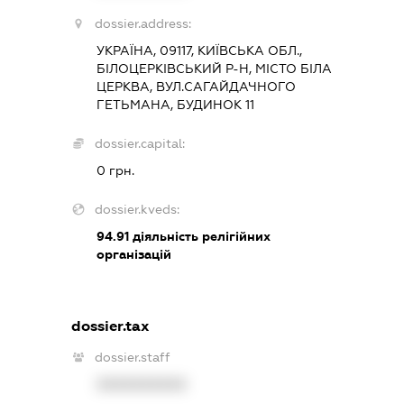
dossier.address:
УКРАЇНА, 09117, КИЇВСЬКА ОБЛ.,
БІЛОЦЕРКІВСЬКИЙ Р-Н, МІСТО БІЛА
ЦЕРКВА, ВУЛ.САГАЙДАЧНОГО
ГЕТЬМАНА, БУДИНОК 11
dossier.capital:
0 грн.
dossier.kveds:
94.91
діяльність релігійних
організацій
dossier.tax
dossier.staff
XXXXXXXXXX