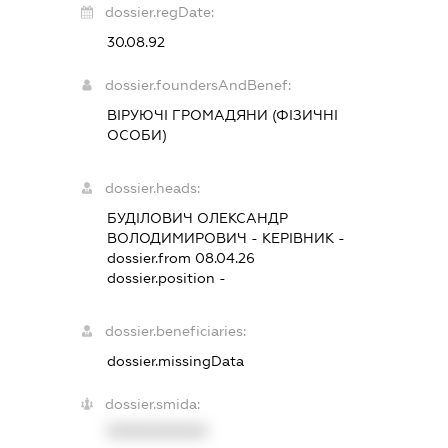
dossier.regDate:
30.08.92
dossier.foundersAndBenef:
ВІРУЮЧІ ГРОМАДЯНИ (ФІЗИЧНІ
ОСОБИ)
dossier.heads:
БУДІЛОВИЧ ОЛЕКСАНДР
ВОЛОДИМИРОВИЧ
-
КЕРІВНИК
-
dossier.from 08.04.26
dossier.position -
dossier.beneficiaries:
dossier.missingData
dossier.smida:
XXXXXXXXXX