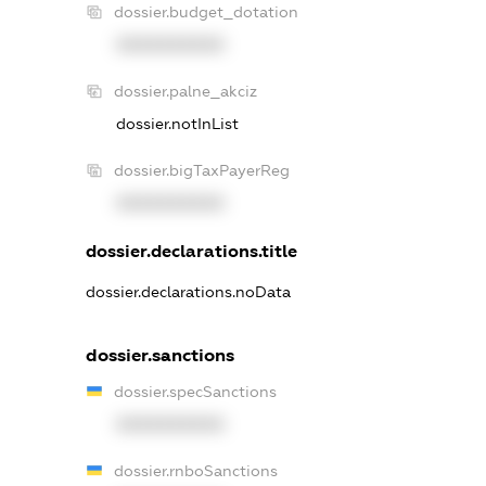
dossier.budget_dotation
XXXXXXXXXX
dossier.palne_akciz
dossier.notInList
dossier.bigTaxPayerReg
XXXXXXXXXX
dossier.declarations.title
dossier.declarations.noData
dossier.sanctions
dossier.specSanctions
XXXXXXXXXX
dossier.rnboSanctions