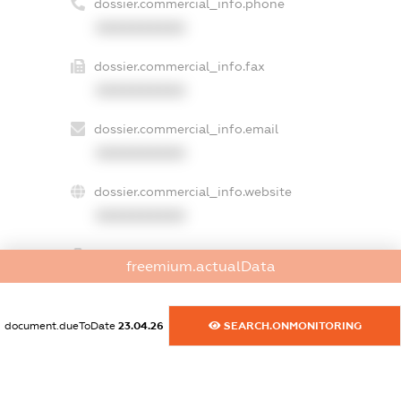
dossier.commercial_info.phone
XXXXXXXXXX
dossier.commercial_info.fax
XXXXXXXXXX
dossier.commercial_info.email
XXXXXXXXXX
dossier.commercial_info.website
XXXXXXXXXX
dossier.commercial_info.activity
freemium.actualData
XXXXXXXXXX
document.dueToDate
23.04.26
SEARCH.ONMONITORING
freemium.exampleText_1
freemium.exampleText_2
freemium.anonymousPerSearch2