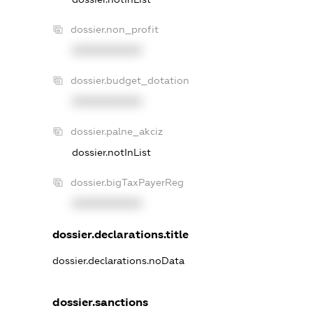
dossier.non_profit
XXXXXXXXXX
dossier.budget_dotation
XXXXXXXXXX
dossier.palne_akciz
dossier.notInList
dossier.bigTaxPayerReg
XXXXXXXXXX
dossier.declarations.title
dossier.declarations.noData
dossier.sanctions