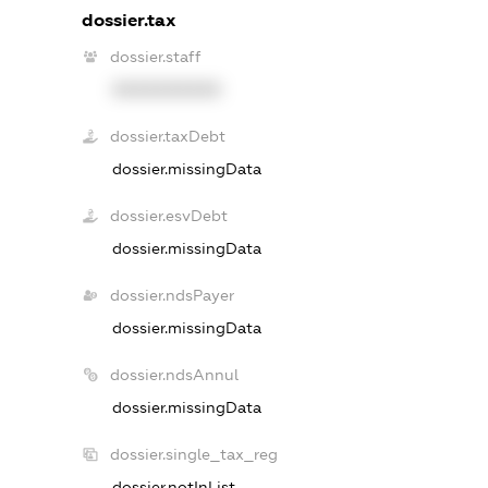
dossier.tax
dossier.staff
XXXXXXXXXX
dossier.taxDebt
dossier.missingData
dossier.esvDebt
dossier.missingData
dossier.ndsPayer
dossier.missingData
dossier.ndsAnnul
dossier.missingData
dossier.single_tax_reg
dossier.notInList