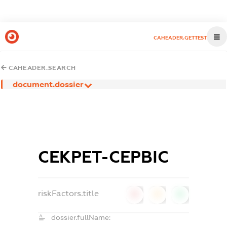
CAHEADER.GETTEST
CAHEADER.SEARCH
document.dossier
СЕКРЕТ-СЕРВІС
riskFactors.title
0
0
0
dossier.fullName: