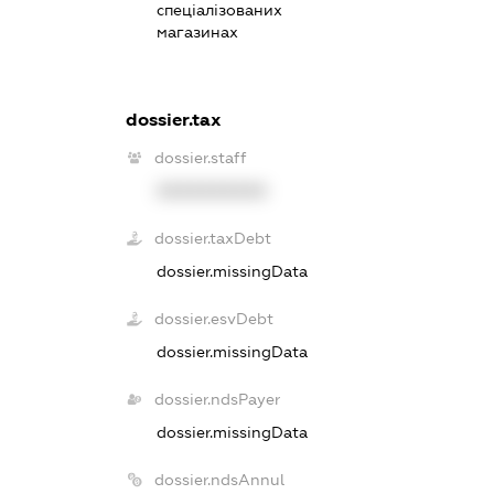
спеціалізованих
магазинах
dossier.tax
dossier.staff
XXXXXXXXXX
dossier.taxDebt
dossier.missingData
dossier.esvDebt
dossier.missingData
dossier.ndsPayer
dossier.missingData
dossier.ndsAnnul