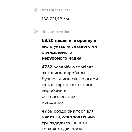
dossier.capital:
168 221,48 грн.
dossier.kveds:
68.20
надання в оренду й
експлуатацію власного чи
орендованого
нерухомого майна
47.52
роздрібна торгівля
залізними виробами,
будівельними матеріалами
та санітарно-технічними
виробами в
спеціалізованих
магазинах
47.59
роздрібна торгівля
меблями, освітлювальним
приладдям та іншими
товарами для дому в