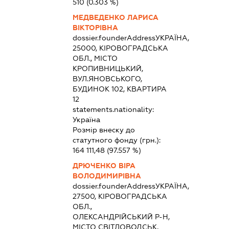
510
(0.303 %)
МЕДВЕДЕНКО ЛАРИСА
ВІКТОРІВНА
dossier.founderAddress
УКРАЇНА,
25000, КІРОВОГРАДСЬКА
ОБЛ., МІСТО
КРОПИВНИЦЬКИЙ,
ВУЛ.ЯНОВСЬКОГО,
БУДИНОК 102, КВАРТИРА
12
statements.nationality:
Україна
Розмір внеску до
статутного фонду (грн.):
164 111,48
(97.557 %)
ДРЮЧЕНКО ВІРА
ВОЛОДИМИРІВНА
dossier.founderAddress
УКРАЇНА,
27500, КІРОВОГРАДСЬКА
ОБЛ.,
ОЛЕКСАНДРІЙСЬКИЙ Р-Н,
МІСТО СВІТЛОВОДСЬК,