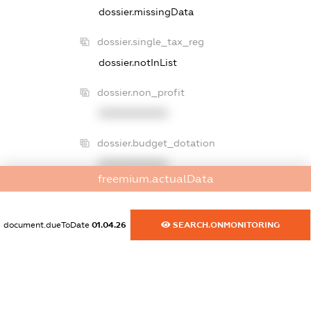
dossier.missingData
dossier.single_tax_reg
dossier.notInList
dossier.non_profit
XXXXXXXXXX
dossier.budget_dotation
XXXXXXXXXX
freemium.actualData
dossier.palne_akciz
dossier.notInList
document.dueToDate
01.04.26
SEARCH.ONMONITORING
dossier.bigTaxPayerReg
XXXXXXXXXX
dossier.declarations.title