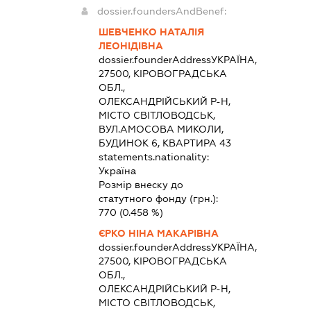
dossier.foundersAndBenef:
ШЕВЧЕНКО НАТАЛІЯ
ЛЕОНІДІВНА
dossier.founderAddress
УКРАЇНА,
27500, КІРОВОГРАДСЬКА
ОБЛ.,
ОЛЕКСАНДРІЙСЬКИЙ Р-Н,
МІСТО СВІТЛОВОДСЬК,
ВУЛ.АМОСОВА МИКОЛИ,
БУДИНОК 6, КВАРТИРА 43
statements.nationality:
Україна
Розмір внеску до
статутного фонду (грн.):
770
(0.458 %)
ЄРКО НІНА МАКАРІВНА
dossier.founderAddress
УКРАЇНА,
27500, КІРОВОГРАДСЬКА
ОБЛ.,
ОЛЕКСАНДРІЙСЬКИЙ Р-Н,
МІСТО СВІТЛОВОДСЬК,