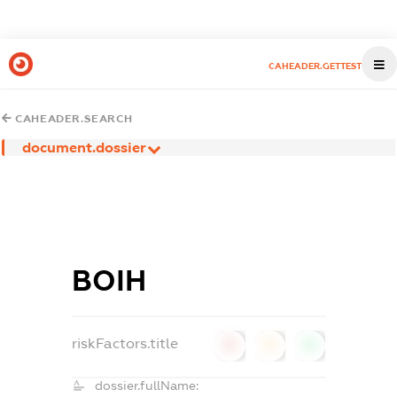
CAHEADER.GETTEST
CAHEADER.SEARCH
document.dossier
ВОІН
riskFactors.title
0
0
0
dossier.fullName: