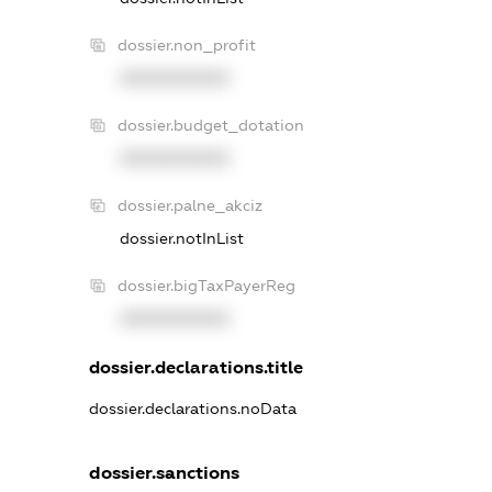
dossier.non_profit
XXXXXXXXXX
dossier.budget_dotation
XXXXXXXXXX
dossier.palne_akciz
dossier.notInList
dossier.bigTaxPayerReg
XXXXXXXXXX
dossier.declarations.title
dossier.declarations.noData
dossier.sanctions