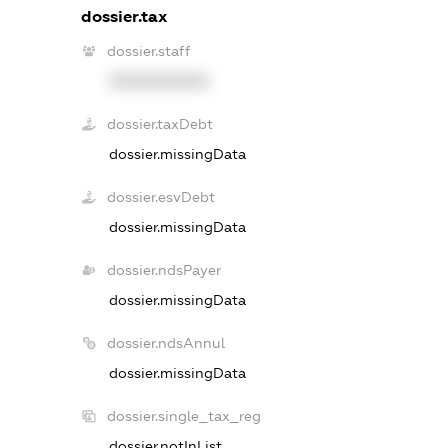
dossier.tax
dossier.staff
XXXXXXXXXX
dossier.taxDebt
dossier.missingData
dossier.esvDebt
dossier.missingData
dossier.ndsPayer
dossier.missingData
dossier.ndsAnnul
dossier.missingData
dossier.single_tax_reg
dossier.notInList