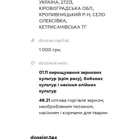
УКРАЇНА, 27213,
КІРОВОГРАДСЬКА ОБЛ.,
КРОПИВНИЦЬКИЙ Р-Н, СЕЛО
ОЛЕКСІЇВКА,
КЕТРИСАНІВСЬКА ТГ
dossier.capital:
1 000 грн.
dossier.kveds:
01.11
вирощування зернових
культур (крім рису), бобових
культур і насіння олійних
культур
46.21
оптова торгівля зерном,
необробленим тютюном,
насінням і кормами для тварин
dossier.tax