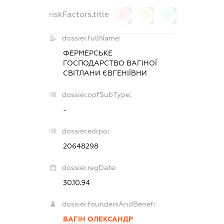
riskFactors.title
0
0
0
dossier.fullName:
ФЕРМЕРСЬКЕ
ГОСПОДАРСТВО ВАГІНОЇ
СВІТЛАНИ ЄВГЕНІЇВНИ
dossier.opfSubType:
-
dossier.edrpo:
20648298
dossier.regDate:
30.10.94
dossier.foundersAndBenef:
ВАГІН ОЛЕКСАНДР