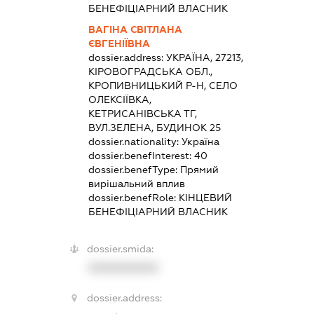
БЕНЕФІЦІАРНИЙ ВЛАСНИК
ВАГІНА СВІТЛАНА
ЄВГЕНІЇВНА
dossier.address:
УКРАЇНА, 27213,
КІРОВОГРАДСЬКА ОБЛ.,
КРОПИВНИЦЬКИЙ Р-Н, СЕЛО
ОЛЕКСІЇВКА,
КЕТРИСАНІВСЬКА ТГ,
ВУЛ.ЗЕЛЕНА, БУДИНОК 25
dossier.nationality:
Україна
dossier.benefInterest:
40
dossier.benefType:
Прямий
вирішальний вплив
dossier.benefRole:
КІНЦЕВИЙ
БЕНЕФІЦІАРНИЙ ВЛАСНИК
dossier.smida:
XXXXXXXXXX
dossier.address: