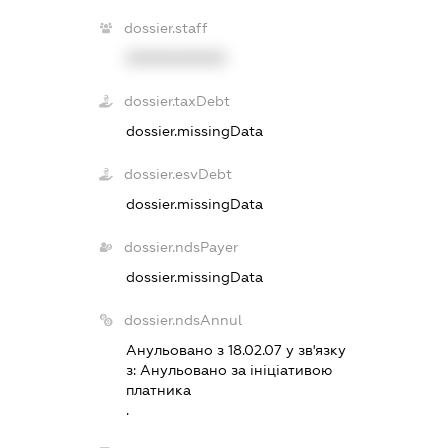
dossier.staff
XXXXXXXXXX
dossier.taxDebt
dossier.missingData
dossier.esvDebt
dossier.missingData
dossier.ndsPayer
dossier.missingData
dossier.ndsAnnul
Анульовано з 18.02.07 у зв'язку
з:
Анульовано за iнiцiативою
платника
.