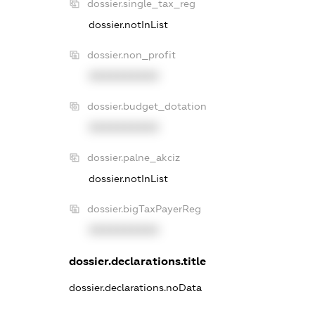
dossier.single_tax_reg
dossier.notInList
dossier.non_profit
XXXXXXXXXX
dossier.budget_dotation
XXXXXXXXXX
dossier.palne_akciz
dossier.notInList
dossier.bigTaxPayerReg
XXXXXXXXXX
dossier.declarations.title
dossier.declarations.noData