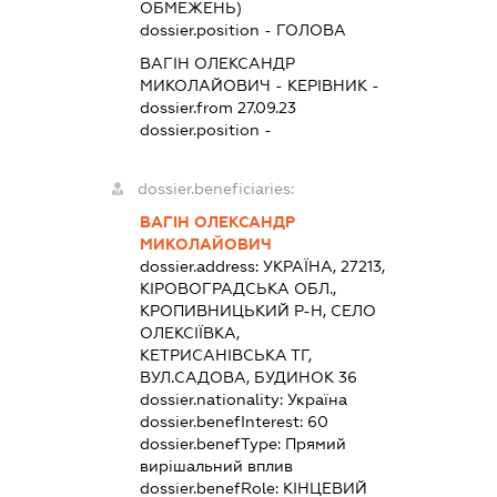
ОБМЕЖЕНЬ)
dossier.position - ГОЛОВА
ВАГІН ОЛЕКСАНДР
МИКОЛАЙОВИЧ
-
КЕРІВНИК
-
dossier.from 27.09.23
dossier.position -
dossier.beneficiaries:
ВАГІН ОЛЕКСАНДР
МИКОЛАЙОВИЧ
dossier.address:
УКРАЇНА, 27213,
КІРОВОГРАДСЬКА ОБЛ.,
КРОПИВНИЦЬКИЙ Р-Н, СЕЛО
ОЛЕКСІЇВКА,
КЕТРИСАНІВСЬКА ТГ,
ВУЛ.САДОВА, БУДИНОК 36
dossier.nationality:
Україна
dossier.benefInterest:
60
dossier.benefType:
Прямий
вирішальний вплив
dossier.benefRole:
КІНЦЕВИЙ