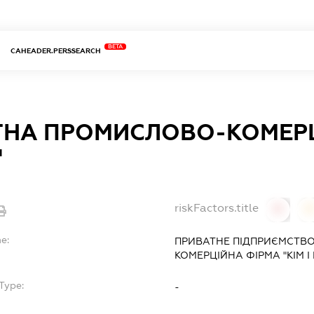
BETA
CAHEADER.PERSSEARCH
ТНА ПРОМИСЛОВО-КОМЕРЦ
"
riskFactors.title
0
0
e:
ПРИВАТНЕ ПІДПРИЄМСТВ
КОМЕРЦІЙНА ФІРМА "КІМ І 
Type:
-