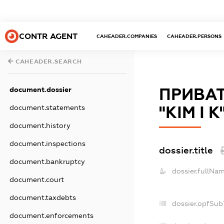
CONTR AGENT
CAHEADER.COMPANIES
CAHEADER.PERSONS
CAHEADER.SEARCH
ПРИВА
document.dossier
"КІМ І К
document.statements
document.history
document.inspections
dossier.title
document.bankruptcy
dossier.fullNam
document.court
document.taxdebts
dossier.opfSub
document.enforcements