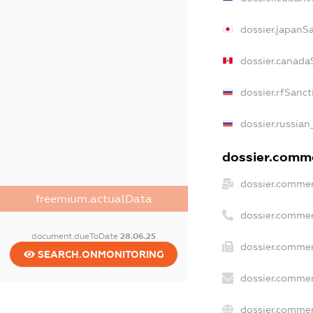
dossier.japanS
dossier.canada
dossier.rfSanct
dossier.russian
dossier.comme
dossier.commer
freemium.actualData
dossier.commer
document.dueToDate
28.06.25
dossier.commer
SEARCH.ONMONITORING
dossier.commer
dossier.commer