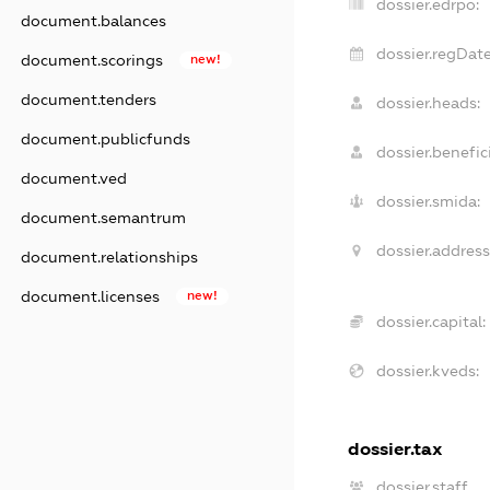
dossier.edrpo:
document.balances
dossier.regDate
document.scorings
new!
document.tenders
dossier.heads:
document.publicfunds
dossier.benefici
document.ved
dossier.smida:
document.semantrum
dossier.address
document.relationships
document.licenses
new!
dossier.capital:
dossier.kveds:
dossier.tax
dossier.staff