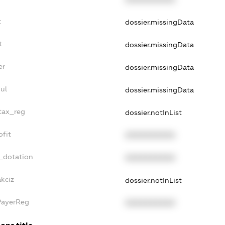
t
dossier.missingData
t
dossier.missingData
er
dossier.missingData
ul
dossier.missingData
_tax_reg
dossier.notInList
ofit
XXXXXXXXXX
_dotation
XXXXXXXXXX
akciz
dossier.notInList
PayerReg
XXXXXXXXXX