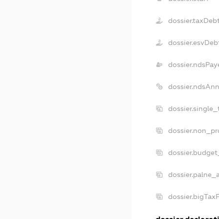
dossier.taxDeb
dossier.esvDeb
dossier.ndsPay
dossier.ndsAnn
dossier.single
dossier.non_pr
dossier.budget
dossier.palne_
dossier.bigTax