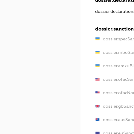
dossier.declarati
dossier.declaratio
dossier.sanction
dossier.specSa
dossier.rnboSa
dossier.amkuBl
dossier.ofacSa
dossier.ofacN
dossier.gbSanc
dossier.ausSan
dossier.euSanc