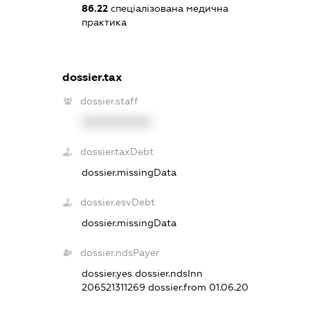
86.22
спеціалізована медична
практика
dossier.tax
dossier.staff
XXXXXXXXXX
dossier.taxDebt
dossier.missingData
dossier.esvDebt
dossier.missingData
dossier.ndsPayer
dossier.yes
dossier.ndsInn
206521311269
dossier.from 01.06.20