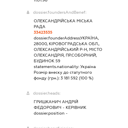
11.01.98
dossier.foundersAndBenef:
ОЛЕКСАНДРІЙСЬКА МІСЬКА
РАДА
33423535
dossier.founderAddress
УКРАЇНА,
28000, КІРОВОГРАДСЬКА ОБЛ.,
ОЛЕКСАНДРІЙСЬКИЙ Р-Н, МІСТО
ОЛЕКСАНДРІЯ, ПР.СОБОРНИЙ,
БУДИНОК 59
statements.nationality:
Україна
Розмір внеску до статутного
фонду (грн.):
3 181 592
(100 %)
dossier.heads:
ГРИШКАНИЧ АНДРІЙ
ФЕДОРОВИЧ
-
КЕРІВНИК
dossier.position -