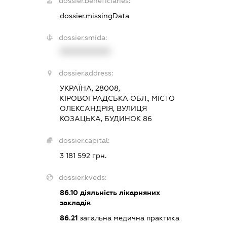
dossier.beneficiaries:
dossier.missingData
dossier.smida:
XXXXXXXXXX
dossier.address:
УКРАЇНА, 28008,
КІРОВОГРАДСЬКА ОБЛ., МІСТО
ОЛЕКСАНДРІЯ, ВУЛИЦЯ
КОЗАЦЬКА, БУДИНОК 86
dossier.capital:
3 181 592 грн.
dossier.kveds:
86.10
діяльність лікарняних
закладів
86.21
загальна медична практика