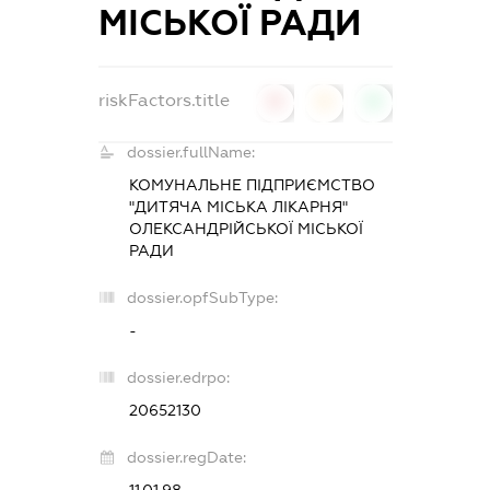
МІСЬКОЇ РАДИ
riskFactors.title
0
0
0
dossier.fullName:
КОМУНАЛЬНЕ ПІДПРИЄМСТВО
"ДИТЯЧА МІСЬКА ЛІКАРНЯ"
ОЛЕКСАНДРІЙСЬКОЇ МІСЬКОЇ
РАДИ
dossier.opfSubType:
-
dossier.edrpo:
20652130
dossier.regDate: