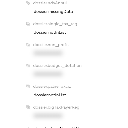
dossier.ndsAnnul
dossier.missingData
dossier.single_tax_reg
dossier.notInList
dossier.non_profit
XXXXXXXXXX
dossier.budget_dotation
XXXXXXXXXX
dossier.palne_akciz
dossier.notInList
dossier.bigTaxPayerReg
XXXXXXXXXX