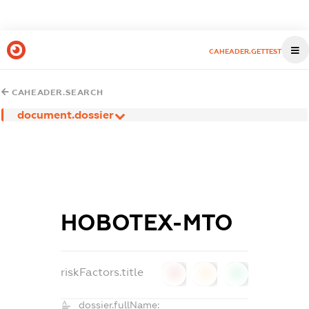
CAHEADER.GETTEST
CAHEADER.SEARCH
document.dossier
НОВОТЕХ-МТО
riskFactors.title
0
0
0
dossier.fullName: