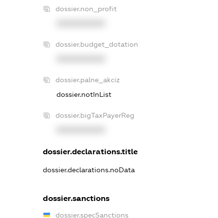
dossier.non_profit
XXXXXXXXXX
dossier.budget_dotation
XXXXXXXXXX
dossier.palne_akciz
dossier.notInList
dossier.bigTaxPayerReg
XXXXXXXXXX
dossier.declarations.title
dossier.declarations.noData
dossier.sanctions
dossier.specSanctions