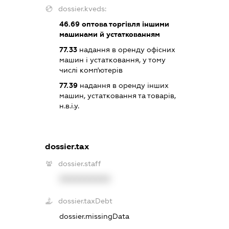
dossier.kveds:
46.69
оптова торгівля іншими
машинами й устаткованням
77.33
надання в оренду офісних
машин і устатковання, у тому
числі комп'ютерів
77.39
надання в оренду інших
машин, устатковання та товарів,
н.в.і.у.
dossier.tax
dossier.staff
XXXXXXXXXX
dossier.taxDebt
dossier.missingData