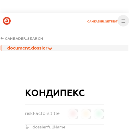
CAHEADER.GETTEST
CAHEADER.SEARCH
document.dossier
КОНДИПЕКС
riskFactors.title
0
0
0
dossier.fullName: