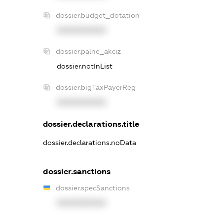
dossier.budget_dotation
XXXXXXXXXX
dossier.palne_akciz
dossier.notInList
dossier.bigTaxPayerReg
XXXXXXXXXX
dossier.declarations.title
dossier.declarations.noData
dossier.sanctions
dossier.specSanctions
XXXXXXXXXX