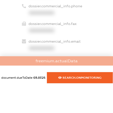
dossier.commercial_info.phone
XXXXXXXXXX
dossier.commercial_info.fax
XXXXXXXXXX
dossier.commercial_info.email
XXXXXXXXXX
dossier.commercial_info.website
freemium.actualData
XXXXXXXXXX
dossier.commercial_info.activity
document.dueToDate
03.07.25
SEARCH.ONMONITORING
XXXXXXXXXX
freemium.exampleText_1
freemium.exampleText_2