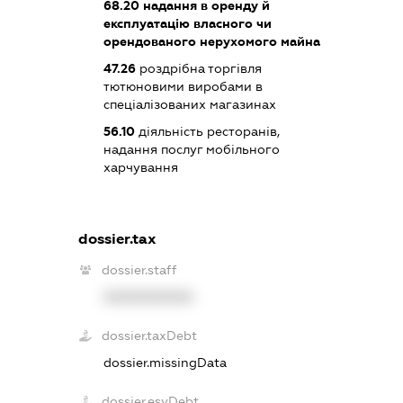
68.20
надання в оренду й
експлуатацію власного чи
орендованого нерухомого майна
47.26
роздрібна торгівля
тютюновими виробами в
спеціалізованих магазинах
56.10
діяльність ресторанів,
надання послуг мобільного
харчування
dossier.tax
dossier.staff
XXXXXXXXXX
dossier.taxDebt
dossier.missingData
dossier.esvDebt