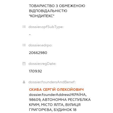
ТОВАРИСТВО З ОБМЕЖЕНОЮ
ВІДПОВІДАЛЬНІСТЮ
"КОНДИПЕКС"
dossier.opfSubType:
-
dossier.edrpo:
20662980
dossier.regDate:
17.09.92
dossier.foundersAndBenef:
СКИБА СЕРГІЙ ОЛЕКСІЙОВИЧ
dossier.founderAddress
УКРАЇНА,
98609, АВТОНОМНА РЕСПУБЛІКА
КРИМ, МІСТО ЯЛТА, ВУЛИЦЯ
ГРИГОР'ЄВА, БУДИНОК 18