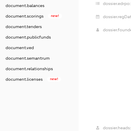
dossier.edrpo:
document.balances
document.scorings
new!
dossier.regDat
document.tenders
dossier.foun
document.publicfunds
document.ved
document.semantrum
document.relationships
document.licenses
new!
dossier.heads: