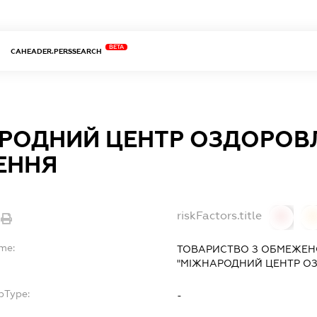
BETA
CAHEADER.PERSSEARCH
РОДНИЙ ЦЕНТР ОЗДОРОВ
ЕННЯ
riskFactors.title
0
ame:
ТОВАРИСТВО З ОБМЕЖЕН
"МІЖНАРОДНИЙ ЦЕНТР О
bType:
-