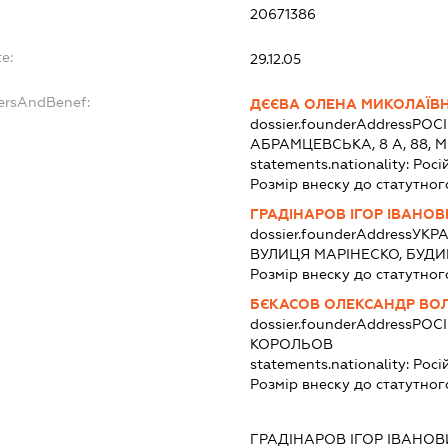
20671386
e:
29.12.05
dersAndBenef:
ДЄЄВА ОЛЕНА МИКОЛАЇВ
dossier.founderAddress
РОСІ
АБРАМЦЕВСЬКА, 8 А, 88, 
statements.nationality:
Росі
Розмір внеску до статутног
ГРАДІНАРОВ ІГОР ІВАНОВ
dossier.founderAddress
УКРА
ВУЛИЦЯ МАРІНЕСКО, БУДИ
Розмір внеску до статутног
БЄКАСОВ ОЛЕКСАНДР В
dossier.founderAddress
РОСІ
КОРОЛЬОВ
statements.nationality:
Росі
Розмір внеску до статутног
ГРАДІНАРОВ ІГОР ІВАНОВ