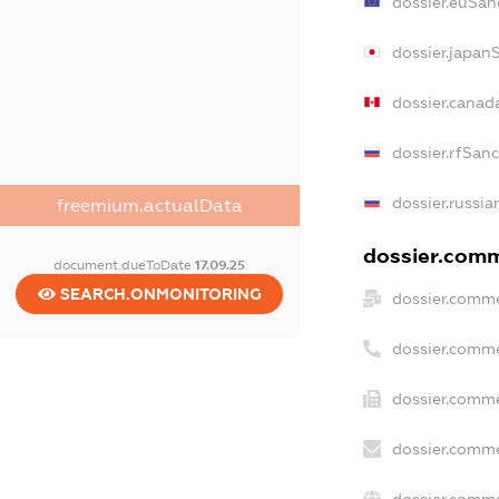
dossier.euSan
dossier.japan
dossier.canad
dossier.rfSan
dossier.russia
freemium.actualData
dossier.comme
document.dueToDate
17.09.25
SEARCH.ONMONITORING
dossier.comme
dossier.comme
dossier.comme
dossier.comme