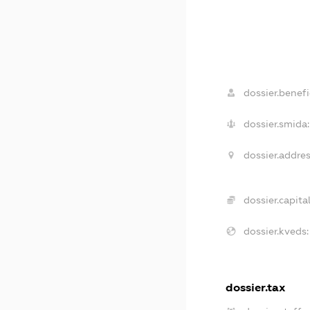
dossier.benefi
dossier.smida:
dossier.addres
dossier.capital
dossier.kveds:
dossier.tax