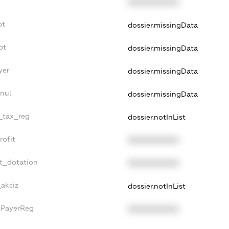
XXXXXXXXXX
bt
dossier.missingData
bt
dossier.missingData
yer
dossier.missingData
nnul
dossier.missingData
e_tax_reg
dossier.notInList
rofit
XXXXXXXXXX
et_dotation
XXXXXXXXXX
_akciz
dossier.notInList
xPayerReg
XXXXXXXXXX