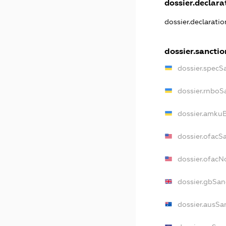
dossier.declarat
dossier.declarati
dossier.sanctio
dossier.specS
dossier.rnboS
dossier.amkuB
dossier.ofacS
dossier.ofac
dossier.gbSan
dossier.ausSa