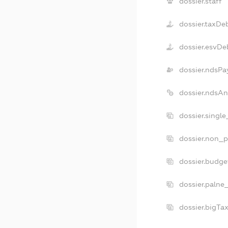
dossier.staff
dossier.taxDe
dossier.esvDe
dossier.ndsPa
dossier.ndsA
dossier.singl
dossier.non_p
dossier.budg
dossier.palne
dossier.bigTa