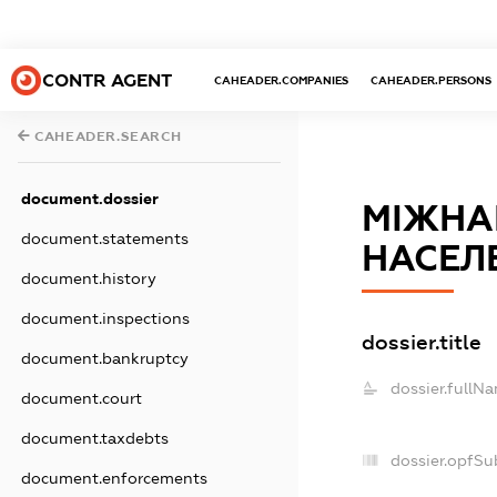
CONTR AGENT
CAHEADER.COMPANIES
CAHEADER.PERSONS
CAHEADER.SEARCH
document.dossier
МІЖНА
document.statements
НАСЕЛ
document.history
document.inspections
dossier.title
document.bankruptcy
dossier.fullN
document.court
document.taxdebts
dossier.opfSu
document.enforcements