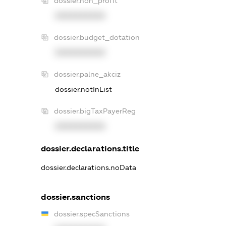
dossier.non_profit
XXXXXXXXXX
dossier.budget_dotation
XXXXXXXXXX
dossier.palne_akciz
dossier.notInList
dossier.bigTaxPayerReg
XXXXXXXXXX
dossier.declarations.title
dossier.declarations.noData
dossier.sanctions
dossier.specSanctions