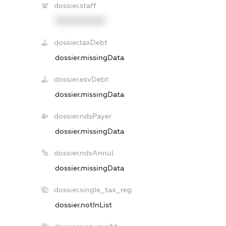
dossier.staff
XXXXXXXXXX
dossier.taxDebt
dossier.missingData
dossier.esvDebt
dossier.missingData
dossier.ndsPayer
dossier.missingData
dossier.ndsAnnul
dossier.missingData
dossier.single_tax_reg
dossier.notInList