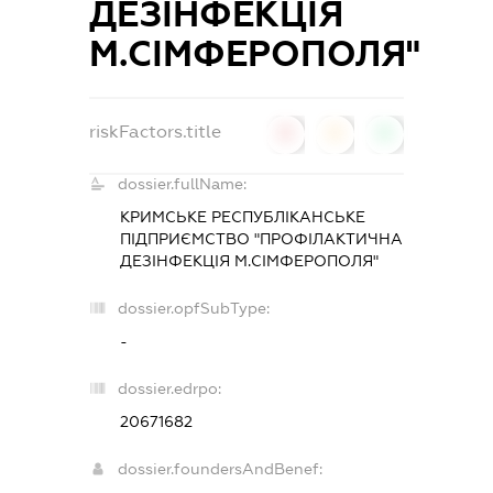
ДЕЗІНФЕКЦІЯ
М.СІМФЕРОПОЛЯ"
riskFactors.title
0
0
0
dossier.fullName:
КРИМСЬКЕ РЕСПУБЛІКАНСЬКЕ
ПІДПРИЄМСТВО "ПРОФІЛАКТИЧНА
ДЕЗІНФЕКЦІЯ М.СІМФЕРОПОЛЯ"
dossier.opfSubType:
-
dossier.edrpo:
20671682
dossier.foundersAndBenef: