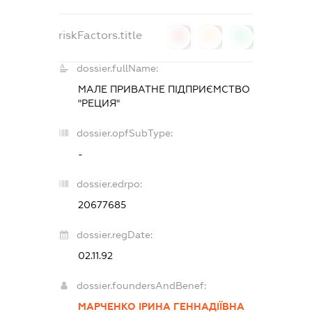
riskFactors.title
0
0
0
dossier.fullName:
МАЛЕ ПРИВАТНЕ ПІДПРИЄМСТВО
"РЕЦИЯ"
dossier.opfSubType:
-
dossier.edrpo:
20677685
dossier.regDate:
02.11.92
dossier.foundersAndBenef:
МАРЧЕНКО ІРИНА ГЕННАДІЇВНА