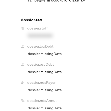
та предметів особистого вжитку
dossier.tax
dossier.staff
XXXXXXXXXX
dossier.taxDebt
dossier.missingData
dossier.esvDebt
dossier.missingData
dossier.ndsPayer
dossier.missingData
dossier.ndsAnnul
dossier.missingData