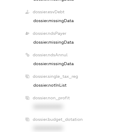
dossier.esvDebt
dossier.missingData
dossier.ndsPayer
dossier.missingData
dossier.ndsAnnul
dossier.missingData
dossier.single_tax_reg
dossier.notInList
dossier.non_profit
XXXXXXXXXX
dossier.budget_dotation
XXXXXXXXXX