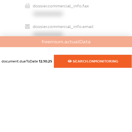
dossier.commercial_info.fax
XXXXXXXXXX
dossier.commercial_info.email
XXXXXXXXXX
freemium.actualData
dossier.commercial_info.website
XXXXXXXXXX
document.dueToDate
12.10.25
SEARCH.ONMONITORING
dossier.commercial_info.activity
XXXXXXXXXX
freemium.exampleText_1
freemium.exampleText_2
freemium.anonymousPerSearch2
FREEMIUM.DETAILS
FREEMIUM.REGISTER