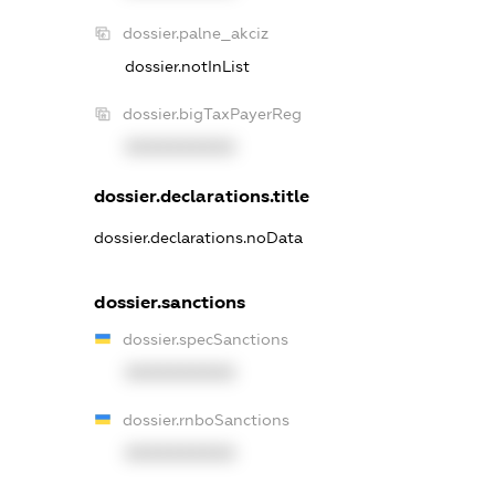
dossier.palne_akciz
dossier.notInList
dossier.bigTaxPayerReg
XXXXXXXXXX
dossier.declarations.title
dossier.declarations.noData
dossier.sanctions
dossier.specSanctions
XXXXXXXXXX
dossier.rnboSanctions
XXXXXXXXXX