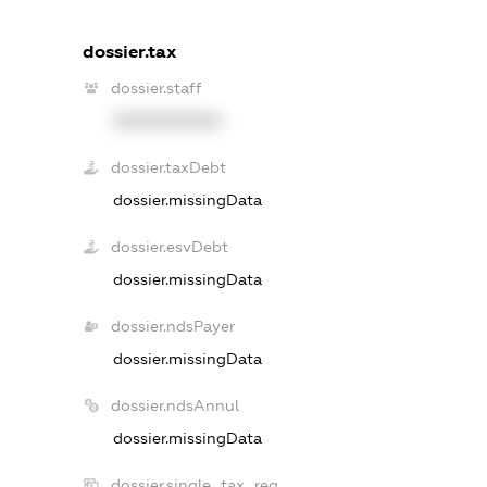
dossier.tax
dossier.staff
XXXXXXXXXX
dossier.taxDebt
dossier.missingData
dossier.esvDebt
dossier.missingData
dossier.ndsPayer
dossier.missingData
dossier.ndsAnnul
dossier.missingData
dossier.single_tax_reg