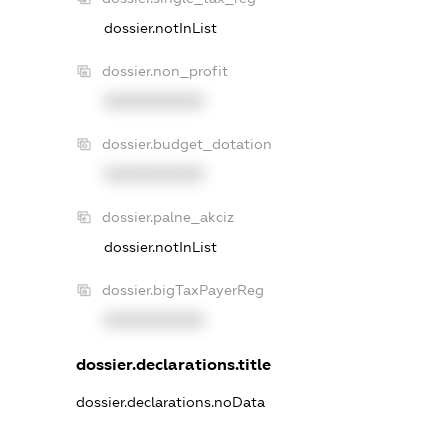
dossier.notInList
dossier.non_profit
XXXXXXXXXX
dossier.budget_dotation
XXXXXXXXXX
dossier.palne_akciz
dossier.notInList
dossier.bigTaxPayerReg
XXXXXXXXXX
dossier.declarations.title
dossier.declarations.noData