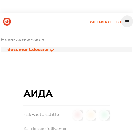
CAHEADER.GETTEST
CAHEADER.SEARCH
document.dossier
АИДА
riskFactors.title
0
0
0
dossier.fullName: