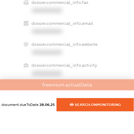
dossier.commercial_info.fax
XXXXXXXXXX
dossier.commercial_info.email
XXXXXXXXXX
dossier.commercial_info.website
XXXXXXXXXX
dossier.commercial_info.activity
XXXXXXXXXX
freemium.actualData
freemium.exampleText_1
freemium.exampleText_2
document.dueToDate
28.06.25
SEARCH.ONMONITORING
freemium.anonymousPerSearch2
FREEMIUM.DETAILS
FREEMIUM.REGISTER