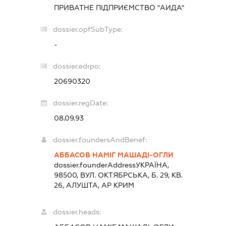
ПРИВАТНЕ ПІДПРИЄМСТВО "АИДА"
dossier.opfSubType:
-
dossier.edrpo:
20690320
dossier.regDate:
08.09.93
dossier.foundersAndBenef:
АББАСОВ НАМІГ МАШАДІ-ОГЛИ
dossier.founderAddress
УКРАЇНА,
98500, ВУЛ. ОКТЯБРСЬКА, Б. 29, КВ.
26, АЛУШТА, АР КРИМ
dossier.heads: