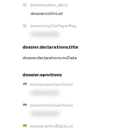
dossier.palne_akciz
dossier.notInList
dossier.bigTaxPayerReg
XXXXXXXXXX
dossier.declarations.title
dossier.declarations.noData
dossier.sanctions
dossier.specSanctions
XXXXXXXXXX
dossier.rnboSanctions
XXXXXXXXXX
dossier.amkuBlackList