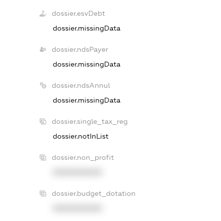
dossier.esvDebt
dossier.missingData
dossier.ndsPayer
dossier.missingData
dossier.ndsAnnul
dossier.missingData
dossier.single_tax_reg
dossier.notInList
dossier.non_profit
XXXXXXXXXX
dossier.budget_dotation
XXXXXXXXXX