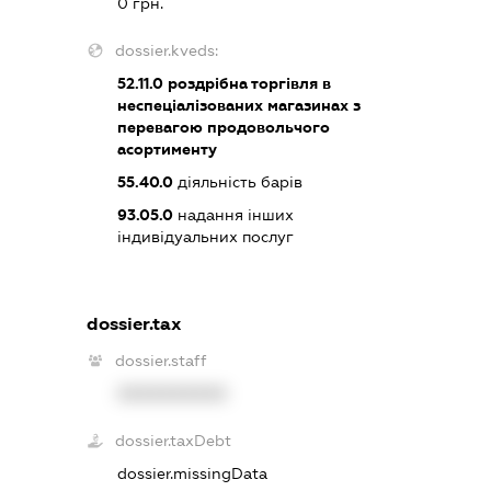
0 грн.
dossier.kveds:
52.11.0
роздрібна торгівля в
неспеціалізованих магазинах з
перевагою продовольчого
асортименту
55.40.0
діяльність барів
93.05.0
надання інших
індивідуальних послуг
dossier.tax
dossier.staff
XXXXXXXXXX
dossier.taxDebt
dossier.missingData