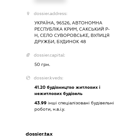
XXXXXXXXXX
dossier.address:
УКРАЇНА, 96526, АВТОНОМНА
РЕСПУБЛІКА КРИМ, САКСЬКИЙ Р-
Н, СЕЛО СУВОРОВСЬКЕ, ВУЛИЦЯ
ДРУЖБИ, БУДИНОК 48
dossier.capital:
50 грн.
dossier.kveds:
41.20
будівництво житлових і
нежитлових будівель
43.99
інші спеціалізовані будівельні
роботи, н.в.і.у.
dossier.tax