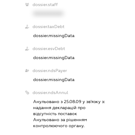
dossier.staff
XXXXXXXXXX
dossier.taxDebt
dossier.missingData
dossier.esvDebt
dossier.missingData
dossier.ndsPayer
dossier.missingData
dossier.ndsAnnul
Анульовано з 25.08.09 у зв'язку з:
надання декларацiй про
вiдсутнiсть поставок
Анульовано за рiшенням
контролюючого органу.