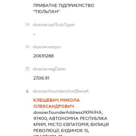
ПРИВАТНЕ ПІДПРИЄМСТВО
"ТЮЛЬПАН"
dossier.opfSubType:
-
dossier.edrpo:
20691288
dossier.regDate:
27.06.91
dossier.foundersAndBenef:
КЛЕЩЕВИЧ МИКОЛА
ОЛЕКСАНДРОВИЧ
dossier.founderAddress
УКРАЇНА,
97400, АВТОНОМНА РЕСПУБЛІКА
КРИМ, МІСТО ЄВПАТОРІЯ, ВУЛИЦЯ
РЕВОЛЮЦІЇ, БУДИНОК 15,