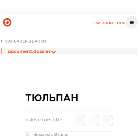
CAHEADER.GETTEST
CAHEADER.SEARCH
document.dossier
ТЮЛЬПАН
riskFactors.title
0
0
0
dossier.fullName: