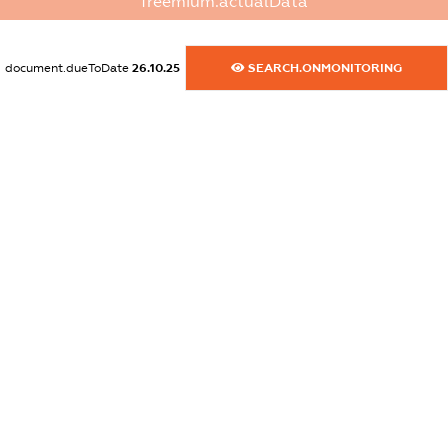
freemium.actualData
dossier.commercial_info.website
XXXXXXXXXX
document.dueToDate
26.10.25
SEARCH.ONMONITORING
dossier.commercial_info.activity
XXXXXXXXXX
freemium.exampleText_1
freemium.exampleText_2
freemium.anonymousPerSearch2
FREEMIUM.DETAILS
FREEMIUM.REGISTER