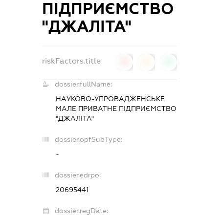
ПІДПРИЄМСТВО
"ДЖАЛІТА"
riskFactors.title
0
0
0
dossier.fullName:
НАУКОВО-УПРОВАДЖЕНСЬКЕ
МАЛЕ ПРИВАТНЕ ПІДПРИЄМСТВО
"ДЖАЛІТА"
dossier.opfSubType:
-
dossier.edrpo:
20695441
dossier.regDate: