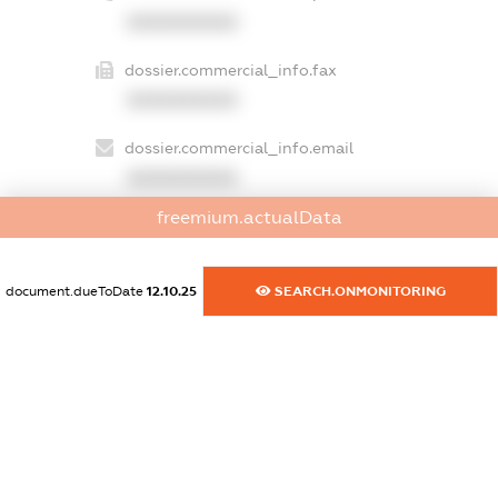
XXXXXXXXXX
dossier.commercial_info.fax
XXXXXXXXXX
dossier.commercial_info.email
XXXXXXXXXX
freemium.actualData
dossier.commercial_info.website
XXXXXXXXXX
document.dueToDate
12.10.25
SEARCH.ONMONITORING
dossier.commercial_info.activity
XXXXXXXXXX
freemium.exampleText_1
freemium.exampleText_2
freemium.anonymousPerSearch2