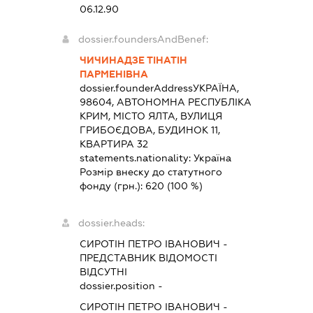
06.12.90
dossier.foundersAndBenef:
ЧИЧИНАДЗЕ ТІНАТІН
ПАРМЕНІВНА
dossier.founderAddress
УКРАЇНА,
98604, АВТОНОМНА РЕСПУБЛІКА
КРИМ, МІСТО ЯЛТА, ВУЛИЦЯ
ГРИБОЄДОВА, БУДИНОК 11,
КВАРТИРА 32
statements.nationality:
Україна
Розмір внеску до статутного
фонду (грн.):
620
(100 %)
dossier.heads:
СИРОТІН ПЕТРО ІВАНОВИЧ
-
ПРЕДСТАВНИК
ВІДОМОСТІ
ВІДСУТНІ
dossier.position -
СИРОТІН ПЕТРО ІВАНОВИЧ
-