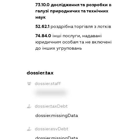
73.10.0
дослідження та розробки в
галузі природничих та технічних
наук
52.62.1
роздрібна торгівля з лотків
74.84.0
інші послуги, надавані
юридичним особам та не включені
до інших угруповань
dossier.tax
dossier.staff
XXXXXXXXXX
dossier.taxDebt
dossier.missingData
dossier.esvDebt
dossier.missingData