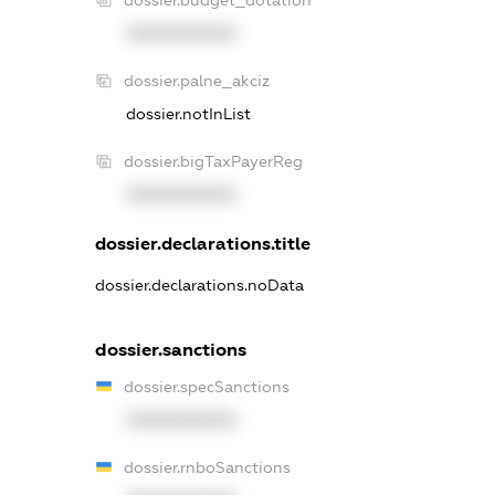
XXXXXXXXXX
dossier.palne_akciz
dossier.notInList
dossier.bigTaxPayerReg
XXXXXXXXXX
dossier.declarations.title
dossier.declarations.noData
dossier.sanctions
dossier.specSanctions
XXXXXXXXXX
dossier.rnboSanctions