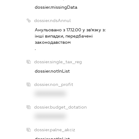
dossier.missingData
dossier.ndsAnnul
Анульовано з 17.12.00 у зв'язку з:
iншi випадки, передбаченi
законодавством
.
dossier.single_tax_reg
dossier.notInList
dossier.non_profit
XXXXXXXXXX
dossier.budget_dotation
XXXXXXXXXX
dossier.palne_akciz