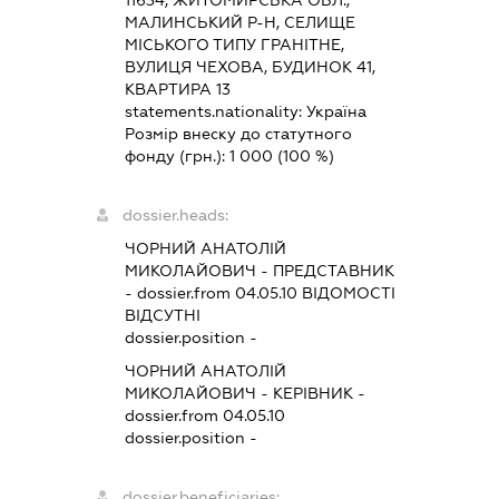
МАЛИНСЬКИЙ Р-Н, СЕЛИЩЕ
МІСЬКОГО ТИПУ ГРАНІТНЕ,
ВУЛИЦЯ ЧЕХОВА, БУДИНОК 41,
КВАРТИРА 13
statements.nationality:
Україна
Розмір внеску до статутного
фонду (грн.):
1 000
(100 %)
dossier.heads:
ЧОРНИЙ АНАТОЛІЙ
МИКОЛАЙОВИЧ
-
ПРЕДСТАВНИК
- dossier.from 04.05.10
ВІДОМОСТІ
ВІДСУТНІ
dossier.position -
ЧОРНИЙ АНАТОЛІЙ
МИКОЛАЙОВИЧ
-
КЕРІВНИК
-
dossier.from 04.05.10
dossier.position -
dossier.beneficiaries: