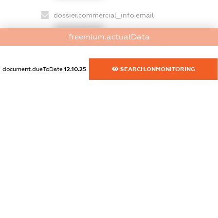
dossier.commercial_info.email
XXXXXXXXXX
freemium.actualData
dossier.commercial_info.website
XXXXXXXXXX
document.dueToDate
12.10.25
SEARCH.ONMONITORING
dossier.commercial_info.activity
XXXXXXXXXX
freemium.exampleText_1
freemium.exampleText_2
freemium.anonymousPerSearch2
FREEMIUM.DETAILS
FREEMIUM.REGISTER