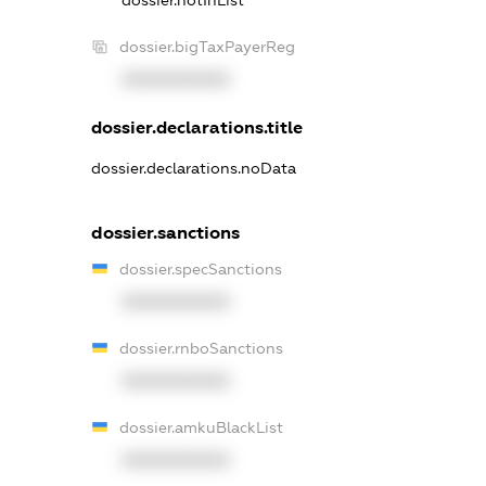
dossier.notInList
dossier.bigTaxPayerReg
XXXXXXXXXX
dossier.declarations.title
dossier.declarations.noData
dossier.sanctions
dossier.specSanctions
XXXXXXXXXX
dossier.rnboSanctions
XXXXXXXXXX
dossier.amkuBlackList
XXXXXXXXXX