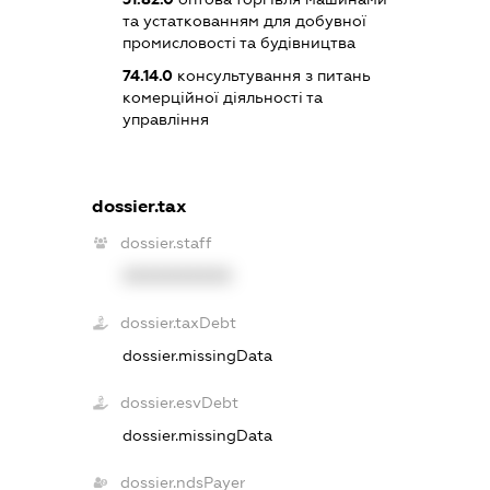
та устаткованням для добувної
промисловості та будівництва
74.14.0
консультування з питань
комерційної діяльності та
управління
dossier.tax
dossier.staff
XXXXXXXXXX
dossier.taxDebt
dossier.missingData
dossier.esvDebt
dossier.missingData
dossier.ndsPayer