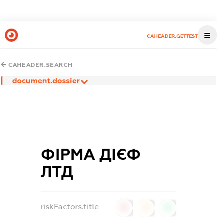
CAHEADER.GETTEST
CAHEADER.SEARCH
document.dossier
ФІРМА ДІЄФ
ЛТД
riskFactors.title
0
0
0