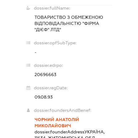
dossier.fullName:
ТОВАРИСТВО З ОБМЕЖЕНОЮ
ВІДПОВІДАЛЬНІСТЮ "ФІРМА
"ДІЄФ" ЛТД"
dossier.opfSubType:
-
dossier.edrpo:
20696663
dossier.regDate:
09.08.93
dossier.foundersAndBenef:
ЧОРНИЙ АНАТОЛІЙ
МИКОЛАЙОВИЧ
dossier.founderAddress
УКРАЇНА,
11634, ЖИТОМИРСЬКА ОБЛ.,