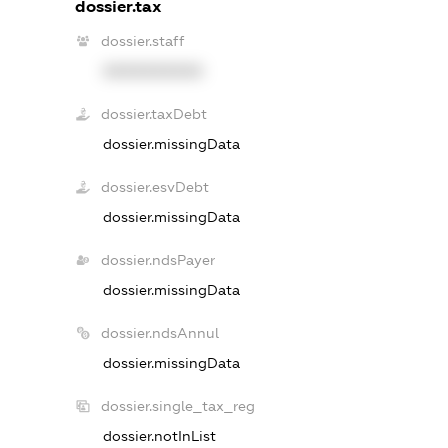
dossier.tax
dossier.staff
XXXXXXXXXX
dossier.taxDebt
dossier.missingData
dossier.esvDebt
dossier.missingData
dossier.ndsPayer
dossier.missingData
dossier.ndsAnnul
dossier.missingData
dossier.single_tax_reg
dossier.notInList