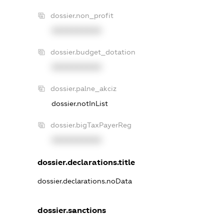
dossier.non_profit
XXXXXXXXXX
dossier.budget_dotation
XXXXXXXXXX
dossier.palne_akciz
dossier.notInList
dossier.bigTaxPayerReg
XXXXXXXXXX
dossier.declarations.title
dossier.declarations.noData
dossier.sanctions