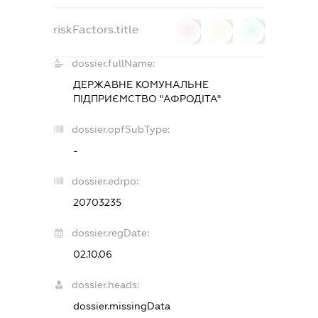
riskFactors.title
0
0
0
dossier.fullName:
ДЕРЖАВНЕ КОМУНАЛЬНЕ
ПІДПРИЄМСТВО "АФРОДІТА"
dossier.opfSubType:
-
dossier.edrpo:
20703235
dossier.regDate:
02.10.06
dossier.heads:
dossier.missingData