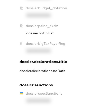
dossier.budget_dotation
XXXXXXXXXX
dossier.palne_akciz
dossier.notInList
dossier.bigTaxPayerReg
XXXXXXXXXX
dossier.declarations.title
dossier.declarations.noData
dossier.sanctions
dossier.specSanctions
XXXXXXXXXX