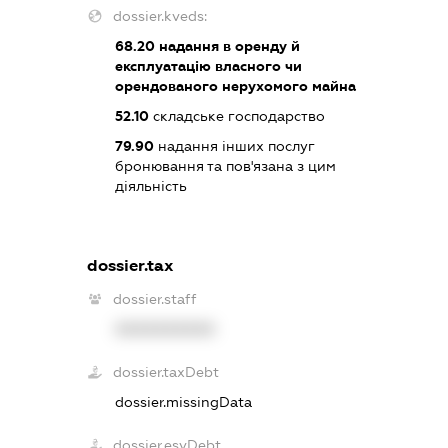
dossier.kveds:
68.20
надання в оренду й
експлуатацію власного чи
орендованого нерухомого майна
52.10
складське господарство
79.90
надання інших послуг
бронювання та пов'язана з цим
діяльність
dossier.tax
dossier.staff
XXXXXXXXXX
dossier.taxDebt
dossier.missingData
dossier.esvDebt