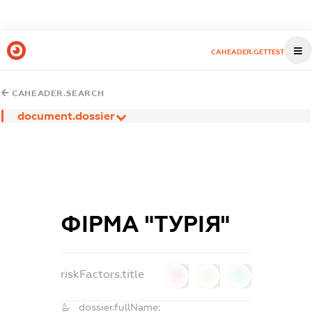
CAHEADER.GETTEST
CAHEADER.SEARCH
document.dossier
ФІРМА "ТУРІЯ"
riskFactors.title
0
0
0
dossier.fullName: