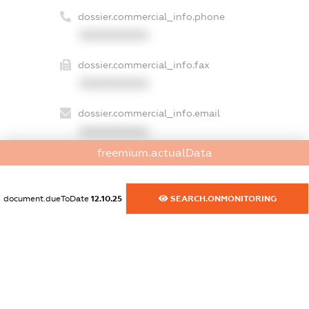
dossier.commercial_info.phone
XXXXXXXXXX
dossier.commercial_info.fax
XXXXXXXXXX
dossier.commercial_info.email
XXXXXXXXXX
freemium.actualData
dossier.commercial_info.website
XXXXXXXXXX
document.dueToDate
12.10.25
SEARCH.ONMONITORING
dossier.commercial_info.activity
XXXXXXXXXX
freemium.exampleText_1
freemium.exampleText_2