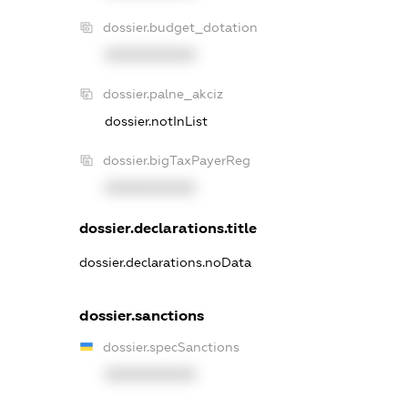
dossier.budget_dotation
XXXXXXXXXX
dossier.palne_akciz
dossier.notInList
dossier.bigTaxPayerReg
XXXXXXXXXX
dossier.declarations.title
dossier.declarations.noData
dossier.sanctions
dossier.specSanctions
XXXXXXXXXX