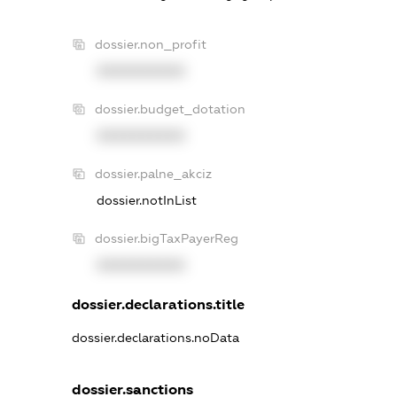
dossier.non_profit
XXXXXXXXXX
dossier.budget_dotation
XXXXXXXXXX
dossier.palne_akciz
dossier.notInList
dossier.bigTaxPayerReg
XXXXXXXXXX
dossier.declarations.title
dossier.declarations.noData
dossier.sanctions