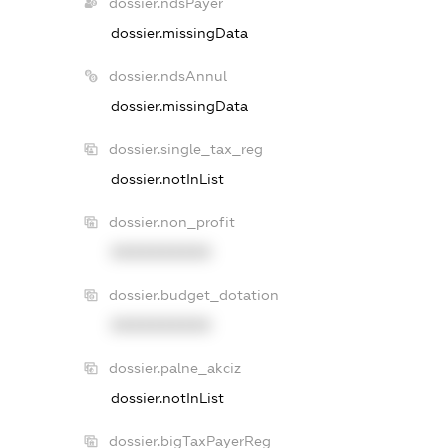
dossier.ndsPayer
dossier.missingData
dossier.ndsAnnul
dossier.missingData
dossier.single_tax_reg
dossier.notInList
dossier.non_profit
XXXXXXXXXX
dossier.budget_dotation
XXXXXXXXXX
dossier.palne_akciz
dossier.notInList
dossier.bigTaxPayerReg