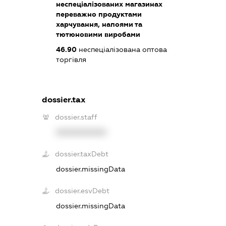
неспеціалізованих магазинах
переважно продуктами
харчування, напоями та
тютюновими виробами
46.90
неспеціалізована оптова
торгівля
dossier.tax
dossier.staff
XXXXXXXXXX
dossier.taxDebt
dossier.missingData
dossier.esvDebt
dossier.missingData