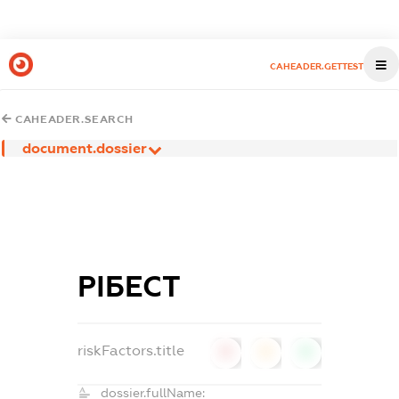
CAHEADER.GETTEST
CAHEADER.SEARCH
document.dossier
РІБЕСТ
riskFactors.title
0
0
0
dossier.fullName: