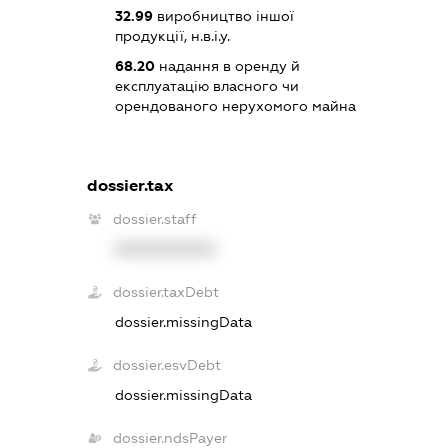
32.99
виробництво іншої
продукції, н.в.і.у.
68.20
надання в оренду й
експлуатацію власного чи
орендованого нерухомого майна
dossier.tax
dossier.staff
XXXXXXXXXX
dossier.taxDebt
dossier.missingData
dossier.esvDebt
dossier.missingData
dossier.ndsPayer