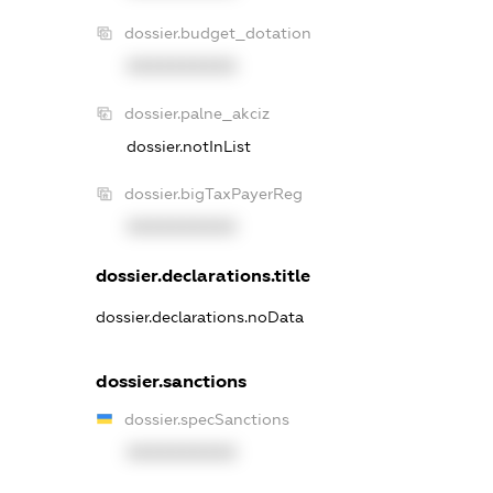
dossier.budget_dotation
XXXXXXXXXX
dossier.palne_akciz
dossier.notInList
dossier.bigTaxPayerReg
XXXXXXXXXX
dossier.declarations.title
dossier.declarations.noData
dossier.sanctions
dossier.specSanctions
XXXXXXXXXX