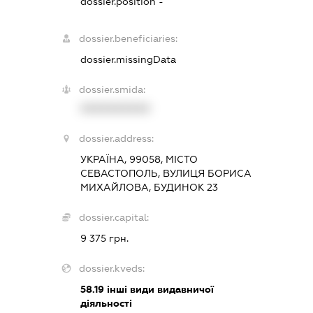
dossier.position -
dossier.beneficiaries:
dossier.missingData
dossier.smida:
XXXXXXXXXX
dossier.address:
УКРАЇНА, 99058, МІСТО
СЕВАСТОПОЛЬ, ВУЛИЦЯ БОРИСА
МИХАЙЛОВА, БУДИНОК 23
dossier.capital:
9 375 грн.
dossier.kveds:
58.19
інші види видавничої
діяльності