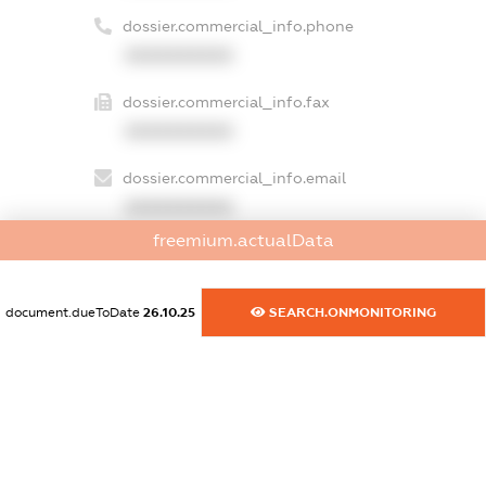
dossier.commercial_info.phone
XXXXXXXXXX
dossier.commercial_info.fax
XXXXXXXXXX
dossier.commercial_info.email
XXXXXXXXXX
freemium.actualData
dossier.commercial_info.website
XXXXXXXXXX
document.dueToDate
26.10.25
SEARCH.ONMONITORING
dossier.commercial_info.activity
XXXXXXXXXX
freemium.exampleText_1
freemium.exampleText_2