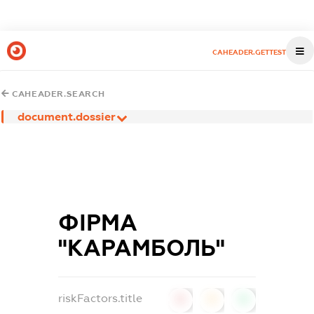
CAHEADER.GETTEST
CAHEADER.SEARCH
document.dossier
ФІРМА
"КАРАМБОЛЬ"
riskFactors.title
0
0
0