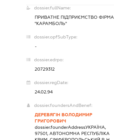
dossier.fullName:
ПРИВАТНЕ ПІДПРИЄМСТВО ФІРМА
"КАРАМБОЛЬ"
dossier.opfSubType:
-
dossier.edrpo:
20729312
dossier.regDate:
24.02.94
dossier.foundersAndBenef:
ДЕРЕВЯГІН ВОЛОДИМИР
ГРИГОРОВИЧ
dossier.founderAddress
УКРАЇНА,
97501, АВТОНОМНА РЕСПУБЛІКА
КРИМ, СІМФЕРОПОЛЬСЬКИЙ Р-Н,