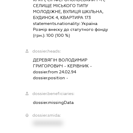
СЕЛИЩЕ МІСЬКОГО ТИПУ
МОЛОДІЖНЕ, ВУЛИЦЯ ШКІЛЬНА,
БУДИНОК 4, КВАРТИРА 173
statements.nationality:
Україна
Розмір внеску до статутного фонду
(грн.):
100
(100 %)
dossier.heads:
ДЕРЕВЯГІН ВОЛОДИМИР
ГРИГОРОВИЧ
-
КЕРІВНИК
-
dossier.from 24.02.94
dossier.position -
dossier.beneficiaries:
dossier.missingData
dossier.smida:
XXXXXXXXXX