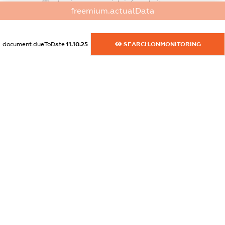
dossier.commercial_info.website
freemium.actualData
XXXXXXXXXX
dossier.commercial_info.activity
document.dueToDate
11.10.25
SEARCH.ONMONITORING
XXXXXXXXXX
freemium.exampleText_1
freemium.exampleText_2
freemium.anonymousPerSearch2
FREEMIUM.DETAILS
FREEMIUM.REGISTER