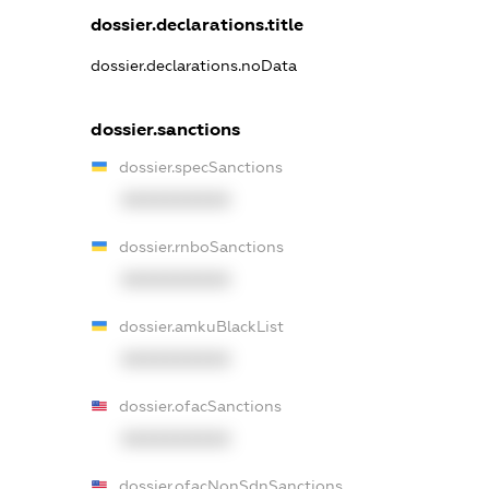
dossier.declarations.title
dossier.declarations.noData
dossier.sanctions
dossier.specSanctions
XXXXXXXXXX
dossier.rnboSanctions
XXXXXXXXXX
dossier.amkuBlackList
XXXXXXXXXX
dossier.ofacSanctions
XXXXXXXXXX
dossier.ofacNonSdnSanctions