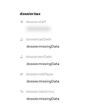
dossier.tax
dossier.staff
XXXXXXXXXX
dossier.taxDebt
dossier.missingData
dossier.esvDebt
dossier.missingData
dossier.ndsPayer
dossier.missingData
dossier.ndsAnnul
dossier.missingData