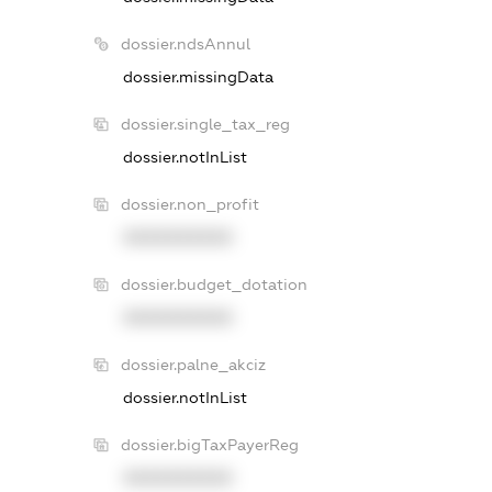
dossier.ndsAnnul
dossier.missingData
dossier.single_tax_reg
dossier.notInList
dossier.non_profit
XXXXXXXXXX
dossier.budget_dotation
XXXXXXXXXX
dossier.palne_akciz
dossier.notInList
dossier.bigTaxPayerReg
XXXXXXXXXX