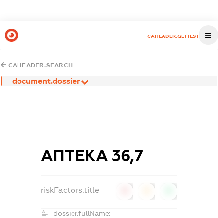
CAHEADER.GETTEST
CAHEADER.SEARCH
document.dossier
АПТЕКА 36,7
riskFactors.title
0
0
0
dossier.fullName: