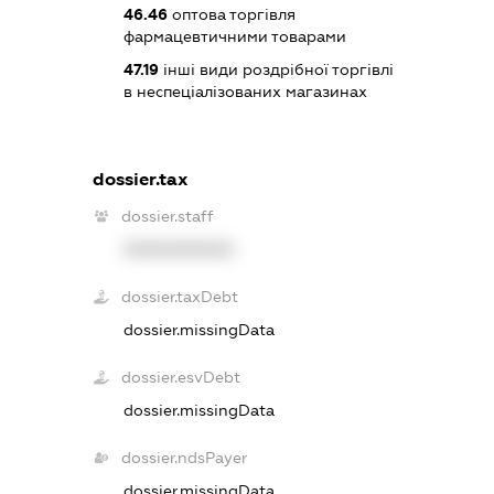
46.46
оптова торгівля
фармацевтичними товарами
47.19
інші види роздрібної торгівлі
в неспеціалізованих магазинах
dossier.tax
dossier.staff
XXXXXXXXXX
dossier.taxDebt
dossier.missingData
dossier.esvDebt
dossier.missingData
dossier.ndsPayer
dossier.missingData