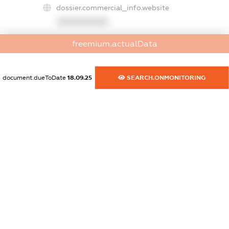
dossier.commercial_info.website
XXXXXXXXXX
dossier.commercial_info.activity
freemium.actualData
XXXXXXXXXX
document.dueToDate
18.09.25
SEARCH.ONMONITORING
freemium.exampleText_1
freemium.exampleText_2
freemium.anonymousPerSearch2
FREEMIUM.DETAILS
FREEMIUM.REGISTER