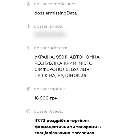
dossier.beneficiaries:
dossier.missingData
dossier.smida:
XXXXXXXXXX
dossier.address:
УКРАЇНА, 95011, АВТОНОМНА
РЕСПУБЛІКА КРИМ, МІСТО
СІМФЕРОПОЛЬ, ВУЛИЦЯ
ПУШКІНА, БУДИНОК 36
dossier.capital:
16 500 грн.
dossier.kveds:
47.73
роздрібна торгівля
фармацевтичними товарами в
спеціалізованих магазинах