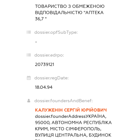
ТОВАРИСТВО З ОБМЕЖЕНОЮ
ВІДПОВІДАЛЬНІСТЮ "АПТЕКА
36,7 "
dossier.opfSubType:
-
dossier.edrpo:
20739121
dossier.regDate:
18.04.94
dossier.foundersAndBenef:
КАЛУЖЕНІН СЕРГІЙ ЮРІЙОВИЧ
dossier.founderAddress
УКРАЇНА,
95000, АВТОНОМНА РЕСПУБЛІКА
КРИМ, МІСТО СІМФЕРОПОЛЬ,
ВУЛИЦЯ ЦЕНТРАЛЬНА, БУДИНОК