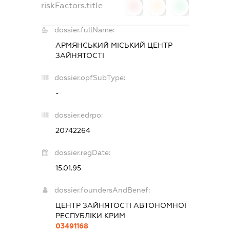
riskFactors.title
0
0
0
dossier.fullName:
АРМЯНСЬКИЙ МІСЬКИЙ ЦЕНТР
ЗАЙНЯТОСТІ
dossier.opfSubType:
-
dossier.edrpo:
20742264
dossier.regDate:
15.01.95
dossier.foundersAndBenef:
ЦЕНТР ЗАЙНЯТОСТІ АВТОНОМНОЇ
РЕСПУБЛІКИ КРИМ
03491168