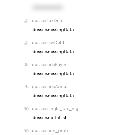
XXXXXXXXXX
dossier.taxDebt
dossier.missingData
dossier.esvDebt
dossier.missingData
dossier.ndsPayer
dossier.missingData
dossier.ndsAnnul
dossier.missingData
dossier.single_tax_reg
dossier.notInList
dossier.non_profit