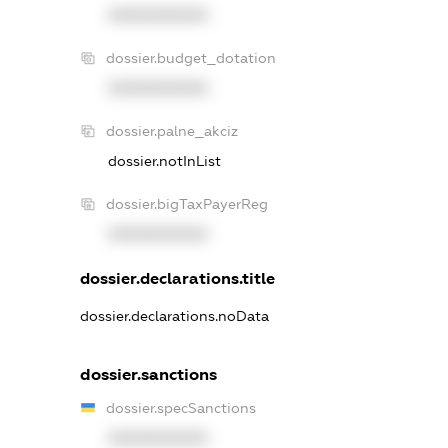
XXXXXXXXXX
dossier.budget_dotation
XXXXXXXXXX
dossier.palne_akciz
dossier.notInList
dossier.bigTaxPayerReg
XXXXXXXXXX
dossier.declarations.title
dossier.declarations.noData
dossier.sanctions
dossier.specSanctions
XXXXXXXXXX