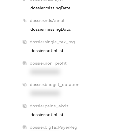
dossier.missingData
dossier.ndsAnnul
dossier.missingData
dossier.single_tax_reg
dossier.notInList
dossier.non_profit
XXXXXXXXXX
dossier.budget_dotation
XXXXXXXXXX
dossier.palne_akciz
dossier.notInList
dossier.bigTaxPayerReg