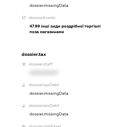
dossier.missingData
dossier.kveds:
47.99
інші види роздрібної торгівлі
поза магазинами
dossier.tax
dossier.staff
XXXXXXXXXX
dossier.taxDebt
dossier.missingData
dossier.esvDebt
dossier.missingData
dossier.ndsPayer