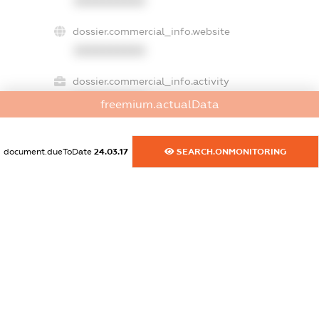
XXXXXXXXXX
dossier.commercial_info.website
XXXXXXXXXX
dossier.commercial_info.activity
XXXXXXXXXX
freemium.actualData
document.dueToDate
24.03.17
SEARCH.ONMONITORING
freemium.exampleText_1
freemium.exampleText_2
freemium.anonymousPerSearch2
FREEMIUM.DETAILS
FREEMIUM.REGISTER