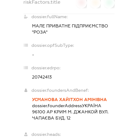
riskFactors.title
0
0
0
dossier.fullName:
МАЛЕ ПРИВАТНЕ ПІДПРИЄМСТВО
"РОЗА"
dossier.opfSubType:
-
dossier.edrpo:
20742413
dossier.foundersAndBenef:
УСМАНОВА ХАЙІТХОН АМІНІВНА
dossier.founderAddress
УКРАЇНА
96100 АР КРИМ М. ДЖАНКОЙ ВУЛ.
ЧАПАЄВА БУД. 12
dossier.heads: