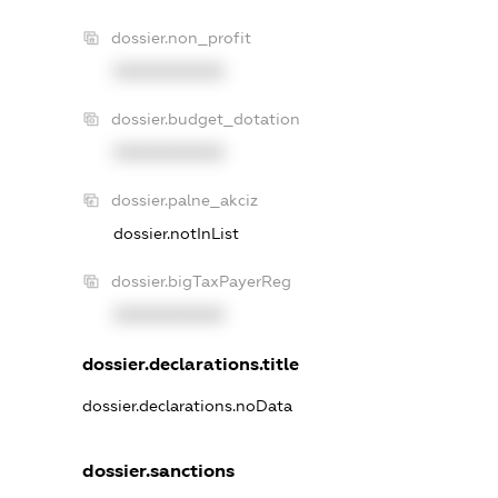
dossier.non_profit
XXXXXXXXXX
dossier.budget_dotation
XXXXXXXXXX
dossier.palne_akciz
dossier.notInList
dossier.bigTaxPayerReg
XXXXXXXXXX
dossier.declarations.title
dossier.declarations.noData
dossier.sanctions