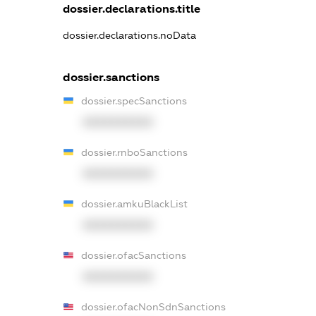
dossier.declarations.title
dossier.declarations.noData
dossier.sanctions
dossier.specSanctions
XXXXXXXXXX
dossier.rnboSanctions
XXXXXXXXXX
dossier.amkuBlackList
XXXXXXXXXX
dossier.ofacSanctions
XXXXXXXXXX
dossier.ofacNonSdnSanctions