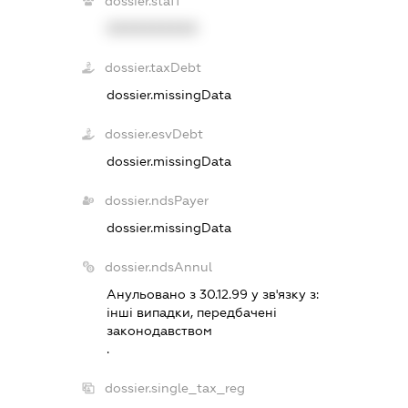
dossier.staff
XXXXXXXXXX
dossier.taxDebt
dossier.missingData
dossier.esvDebt
dossier.missingData
dossier.ndsPayer
dossier.missingData
dossier.ndsAnnul
Анульовано з 30.12.99 у зв'язку з:
iншi випадки, передбаченi
законодавством
.
dossier.single_tax_reg