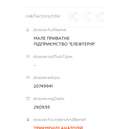
riskFactors.title
0
0
0
dossier.fullName:
МАЛЕ ПРИВАТНЕ
ПІДПРИЄМСТВО "ЕЛЕФТЕРІЯ"
dossier.opfSubType:
-
dossier.edrpo:
20749941
dossier.regDate:
29.09.93
dossier.foundersAndBenef:
ТРИКМЕНІДІ АНАТОЛІЙ