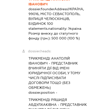
ІВАНОВИЧ
dossier.founderAddress
УКРАЇНА,
99016, МІСТО СЕВАСТОПОЛЬ,
ВУЛИЦЯ ЧЕЛЮСКІНЦІВ,
БУДИНОК 100
statements.nationality:
Україна
Розмір внеску до статутного
фонду (грн.):
500 000
(100 %)
dossier.heads:
ТРИКМЕНІДІ АНАТОЛІЙ
ІВАНОВИЧ
-
ПРЕДСТАВНИК
ВЧИНЯТИ ДІЇ ВІД ІМЕНІ
ЮРИДИЧНОЇ ОСОБИ, У ТОМУ
ЧИСЛІ ПІДПИСУВАТИ
ДОГОВОРИ ТОЩО (БЕЗ
ОБМЕЖЕНЬ)
dossier.position -
ТРИКМЕНІДІ РЯШИДЯ
АБДУЛХАКІВНА
-
ПРЕДСТАВНИК