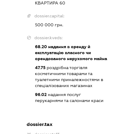
КВАРТИРА 60
dossier.capital:
500 000 грн.
dossier.kveds:
68.20
надання в оренду й
експлуатацію власного чи
орендованого нерухомого майна
47.75
роздрібна торгівля
косметичними товарами та
туалетними приналежностями в
спеціалізованих магазинах
96.02
надання послуг
перукарнями та салонами краси
dossier.tax