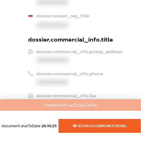
XXXXXXXXXX
dossier.russian_reg_title
XXXXXXXXXX
dossier.commercial_info.title
dossier.commercial_info.postal_address
XXXXXXXXXX
dossier.commercial_info.phone
XXXXXXXXXX
dossier.commercial_info.fax
XXXXXXXXXX
freemium.actualData
dossier.commercial_info.email
XXXXXXXXXX
document.dueToDate
26.10.25
SEARCH.ONMONITORING
dossier.commercial_info.website